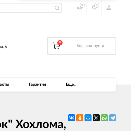
0
0
0
Корзина
пуста
а, 6
акты
Гарантия
Еще...
ок" Хохлома,