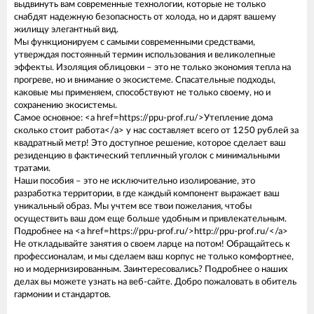
выдвинуть вам современные технологии, которые не только
снабдят надежную безопасность от холода, но и дарят вашему
жилищу элегантный вид.
Мы функционируем с самыми современными средствами,
утверждая постоянный термин использования и великолепные
эффекты. Изоляция облицовки – это не только экономия тепла на
прогреве, но и внимание о экосистеме. Спасательные подходы,
каковые мы применяем, способствуют не только своему, но и
сохранению экосистемы.
Самое основное: <a href=https://ppu-prof.ru/>Утепление дома
сколько стоит работа</a> у нас составляет всего от 1250 рублей за
квадратный метр! Это доступное решение, которое сделает ваш
резиденцию в фактический тепличный уголок с минимальными
тратами.
Наши пособия – это не исключительно изолирование, это
разработка территории, в где каждый компонент выражает ваш
уникальный образ. Мы учтем все твои пожелания, чтобы
осуществить ваш дом еще больше удобным и привлекательным.
Подробнее на <a href=https://ppu-prof.ru/>http://ppu-prof.ru/</a>
Не откладывайте занятия о своем ларце на потом! Обращайтесь к
профессионалам, и мы сделаем ваш корпус не только комфортнее,
но и модернизированным. Заинтересовались? Подробнее о наших
делах вы можете узнать на веб-сайте. Добро пожаловать в обитель
гармонии и стандартов.