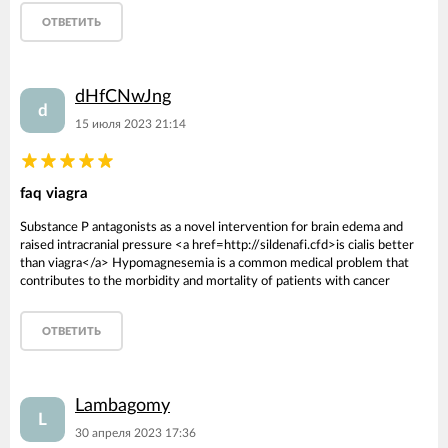
ОТВЕТИТЬ
dHfCNwJng
d
15 июля 2023 21:14
faq viagra
Substance P antagonists as a novel intervention for brain edema and
raised intracranial pressure <a href=http://sildenafi.cfd>is cialis better
than viagra</a> Hypomagnesemia is a common medical problem that
contributes to the morbidity and mortality of patients with cancer
ОТВЕТИТЬ
Lambagomy
L
30 апреля 2023 17:36