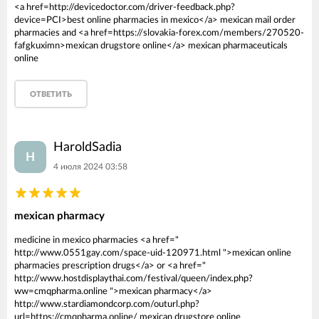
<a href=http://devicedoctor.com/driver-feedback.php?
device=PCI>best online pharmacies in mexico</a> mexican mail order
pharmacies and <a href=https://slovakia-forex.com/members/270520-
fafgkuximn>mexican drugstore online</a> mexican pharmaceuticals
online
ОТВЕТИТЬ
HaroldSadia
H
4 июля 2024 03:58
mexican pharmacy
medicine in mexico pharmacies <a href="
http://www.0551gay.com/space-uid-120971.html ">mexican online
pharmacies prescription drugs</a> or <a href="
http://www.hostdisplaythai.com/festival/queen/index.php?
ww=cmqpharma.online ">mexican pharmacy</a>
http://www.stardiamondcorp.com/outurl.php?
url=https://cmqpharma.online/ mexican drugstore online