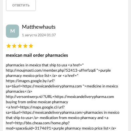
ОТВЕТИТЬ
Matthewhauts
M
1 августа 2024 01:37
mexican mail order pharmacies
pharmacies in mexico that ship to usa <a href="
http://moujmasti.com/member.php?52413-uffnrfzqdi ">purple
pharmacy mexico price list</a> or <a href="
https://images.google.by/url?
sa=t&url=https://mexicandeliverypharma.com ">medicine in mexico
pharmacies</a>
http://versontwerp.nl/?URL=https://mexicandeliverypharma.com
buying from online mexican pharmacy
<a href=https://maps.google.cl/url?
sa=t&url=https://mexicandeliverypharma.com>pharmacies in mexico
that ship to usa</a> medication from mexico pharmacy and <a
href=http://bbs.cheaa.com/home.php?
mod=space&uid=3174691>purple pharmacy mexico price list</a>