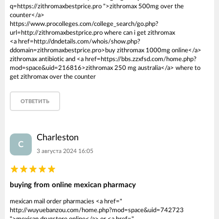
q=https://zithromaxbestprice.pro ">zithromax 500mg over the
counter</a>
https://www.procolleges.com/college_search/go.php?
url=http://zithromaxbestprice.pro where can i get zithromax
<a href=http://dndetails.com/whois/show.php?
ddomain=zithromaxbestprice.pro>buy zithromax 1000mg online</a>
zithromax antibiotic and <a href=https://bbs.zzxfsd.com/home.php?
mod=space&uid=216816>zithromax 250 mg australia</a> where to
get zithromax over the counter
ОТВЕТИТЬ
Charleston
C
3 августа 2024 16:05
buying from online mexican pharmacy
mexican mail order pharmacies <a href="
http://wuyuebanzou.com/home.php?mod=space&uid=742723