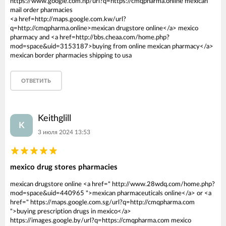
https://www.google.com.np/url?q=https://cmqpharma.online mexican
mail order pharmacies
<a href=http://maps.google.com.kw/url?
q=http://cmqpharma.online>mexican drugstore online</a> mexico
pharmacy and <a href=http://bbs.cheaa.com/home.php?
mod=space&uid=3153187>buying from online mexican pharmacy</a>
mexican border pharmacies shipping to usa
ОТВЕТИТЬ
Keithglill
K
3 июля 2024 13:53
mexico drug stores pharmacies
mexican drugstore online <a href=" http://www.28wdq.com/home.php?
mod=space&uid=440965 ">mexican pharmaceuticals online</a> or <a
href=" https://maps.google.com.sg/url?q=http://cmqpharma.com
">buying prescription drugs in mexico</a>
https://images.google.by/url?q=https://cmqpharma.com mexico