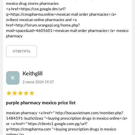
mexico drug stores pharmacies
<a href=https://cse.google.dm/url?
q=https://cmqpharma.online>mexican mail order pharmacies</a>
п»їbest mexican online pharmacies and <a
href=http://forum.orangepi.org/home.php?
mod=space&uid=4605601>mexican mail order pharmacies</a> mexico
pharmacy
ОТВЕТИТЬ
Keithglill
K
2 июля 2024 19:37
purple pharmacy mexico price list
mexican pharmacy <a href=" http://bocauvietnam.com/member.php?
1484591-buzhctlzwz ">buying prescription drugs in mexico online</a>
or <a href=" https://clients1.google.com.pg/url?
q=https://cmqpharma.com ">buying prescription drugs in mexico
online</a>