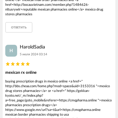
online</a> mexican mail order pharmacies and <a
href=http://bocauvietnam.com/member.php?1484626-
nltusrywlr>reputable mexican pharmacies online</a> mexico drug
stores pharmacies
ОТВЕТИТЬ
HaroldSadia
H
5 июля 2024 03:14
mexican rx online
buying prescription drugs in mexico online <a href="
http://bbs.cheaa.com/home.php?mod=space&uid=3153316 ">mexico
drug stores pharmacies</a> or <a href=" https://gekkan-
kyoto.net/_m/index.php?
a=free_page/goto_mobile&referer=https://cmqpharma.online ">mexico
pharmacies prescription drugs</a>
https://www.google.mn/url?sa=t&url=https://cmqpharma.online
mexican border pharmacies shipping to usa