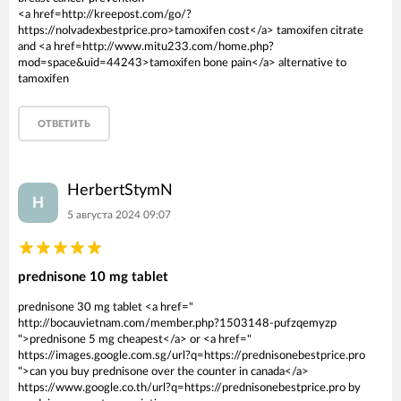
<a href=http://kreepost.com/go/?
https://nolvadexbestprice.pro>tamoxifen cost</a> tamoxifen citrate
and <a href=http://www.mitu233.com/home.php?
mod=space&uid=44243>tamoxifen bone pain</a> alternative to
tamoxifen
ОТВЕТИТЬ
HerbertStymN
H
5 августа 2024 09:07
prednisone 10 mg tablet
prednisone 30 mg tablet <a href="
http://bocauvietnam.com/member.php?1503148-pufzqemyzp
">prednisone 5 mg cheapest</a> or <a href="
https://images.google.com.sg/url?q=https://prednisonebestprice.pro
">can you buy prednisone over the counter in canada</a>
https://www.google.co.th/url?q=https://prednisonebestprice.pro by