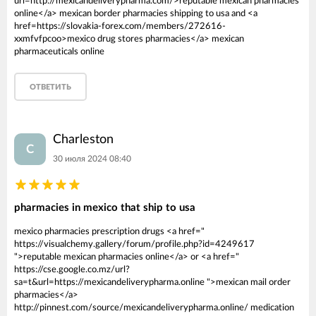
url=http://mexicandeliverypharma.com/>reputable mexican pharmacies
online</a> mexican border pharmacies shipping to usa and <a
href=https://slovakia-forex.com/members/272616-
xxmfvfpcoo>mexico drug stores pharmacies</a> mexican
pharmaceuticals online
ОТВЕТИТЬ
Charleston
C
30 июля 2024 08:40
pharmacies in mexico that ship to usa
mexico pharmacies prescription drugs <a href="
https://visualchemy.gallery/forum/profile.php?id=4249617
">reputable mexican pharmacies online</a> or <a href="
https://cse.google.co.mz/url?
sa=t&url=https://mexicandeliverypharma.online ">mexican mail order
pharmacies</a>
http://pinnest.com/source/mexicandeliverypharma.online/ medication