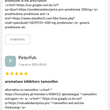
prednisone w not prescription
<a href=https://cse.google.com.bz/url?
sa=t&url=https://prednisonebestprice.pro>prednisone 300mg</a>
prednisolone prednisone and <a
href=https://www.xiaoditech.com/bbs/home.php?
mod=space&uid=1829935>400 mg prednisone</a> generic
prednisone otc
ОТВЕТИТЬ
PeterFuh
P
5 августа 2024 09:01
aromatase inhibitors tamoxifen
alternative to tamoxifen <a href="
https://forexzloty.pl/members/408452-qbesbxwgaa ">tamoxifen
estrogen</a> or <a href=" https://cse.google.co.im/url?
q=https://nolvadexbestprice.pro ">tamoxifen and uterine
thickening</a>