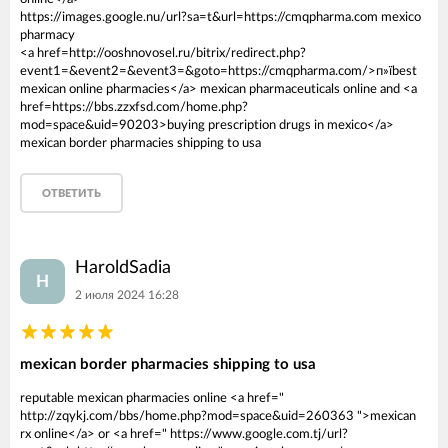
https://images.google.nu/url?sa=t&url=https://cmqpharma.com mexico
pharmacy
<a href=http://ooshnovosel.ru/bitrix/redirect.php?
event1=&event2=&event3=&goto=https://cmqpharma.com/>п»їbest
mexican online pharmacies</a> mexican pharmaceuticals online and <a
href=https://bbs.zzxfsd.com/home.php?
mod=space&uid=90203>buying prescription drugs in mexico</a>
mexican border pharmacies shipping to usa
ОТВЕТИТЬ
HaroldSadia
H
2 июля 2024 16:28
mexican border pharmacies shipping to usa
reputable mexican pharmacies online <a href="
http://zqykj.com/bbs/home.php?mod=space&uid=260363 ">mexican
rx online</a> or <a href=" https://www.google.com.tj/url?