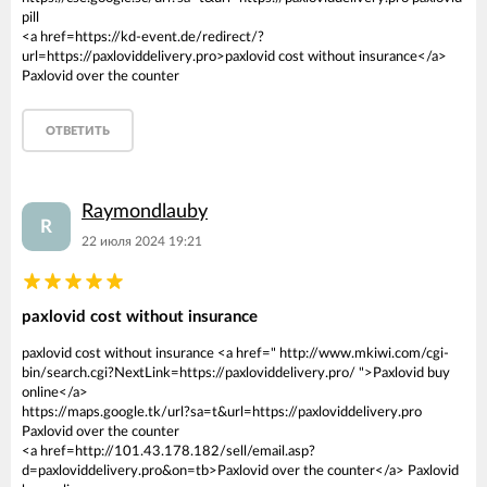
pill
<a href=https://kd-event.de/redirect/?
url=https://paxloviddelivery.pro>paxlovid cost without insurance</a>
Paxlovid over the counter
ОТВЕТИТЬ
Raymondlauby
R
22 июля 2024 19:21
paxlovid cost without insurance
paxlovid cost without insurance <a href=" http://www.mkiwi.com/cgi-
bin/search.cgi?NextLink=https://paxloviddelivery.pro/ ">Paxlovid buy
online</a>
https://maps.google.tk/url?sa=t&url=https://paxloviddelivery.pro
Paxlovid over the counter
<a href=http://101.43.178.182/sell/email.asp?
d=paxloviddelivery.pro&on=tb>Paxlovid over the counter</a> Paxlovid