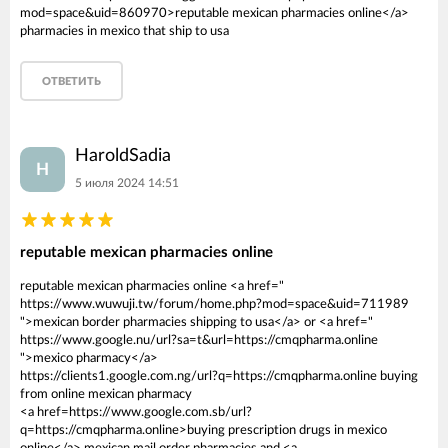
mod=space&uid=860970>reputable mexican pharmacies online</a>
pharmacies in mexico that ship to usa
ОТВЕТИТЬ
HaroldSadia
H
5 июля 2024 14:51
reputable mexican pharmacies online
reputable mexican pharmacies online <a href="
https://www.wuwuji.tw/forum/home.php?mod=space&uid=711989
">mexican border pharmacies shipping to usa</a> or <a href="
https://www.google.nu/url?sa=t&url=https://cmqpharma.online
">mexico pharmacy</a>
https://clients1.google.com.ng/url?q=https://cmqpharma.online buying
from online mexican pharmacy
<a href=https://www.google.com.sb/url?
q=https://cmqpharma.online>buying prescription drugs in mexico