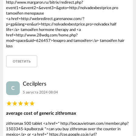
http://www.margaron.ru/bitrix/redirect.php?
event1=&event2=&event3=&goto=http://nolvadexbestprice.pro
tamoxifen menopause
<a href=http://webredirect.garenanow.com/?
p=gp&lang=en&url=https://nolvadexbestprice.pro>nolvadex half
life</a> tamoxifen hormone therapy and <a
href=http://www.28wdq.com/home.php?
mod=space&uid=626457>lexapro and tamoxifen</a> tamoxifen hair
loss
ОТВЕТИТЬ
Cecilplers
C
5 августа 2024 08:04
average cost of generic zithromax
zithromax 500 tablet <a href=" http://bocauvietnam.com/member.php?
1503345-kpulborzuk ">can you buy zithromax over the counter in
mexico</a> or <a href=" https://cse.google.co.je/url?