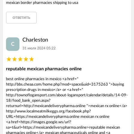
mexican border pharmacies shipping to usa
ОТВЕТИТЬ
Charleston
C
31 июля 2024 05:22
reputable mexican pharmacies online
best online pharmacies in mexico <a href="
http://bbs.cheaa.com/home.php?mod=space&uid=3175263 ">buying
prescription drugs in mexico</a> or <a href="
http://townoflogansport.com/about-logansport/calendar/details/14-09-
18/food_bank_open.aspx?
returnurl=http://mexicandeliverypharma.online ">mexican rx online</a>
http://www.localmeatmilkeggs.org/facebook.php?
URL=https://mexicandeliverypharma.online mexican rx online
<a href=https://images.google.ws/url?
sa=t&url=https://mexicandeliverypharma.online>reputable mexican
pharmacies online</a> mexican pharmaceuticals online and <a