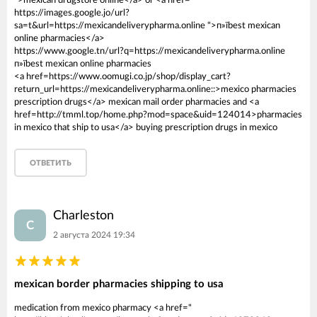
">mexican drugstore online</a> or <a href="
https://images.google.jo/url?
sa=t&url=https://mexicandeliverypharma.online ">п»їbest mexican
online pharmacies</a>
https://www.google.tn/url?q=https://mexicandeliverypharma.online
п»їbest mexican online pharmacies
<a href=https://www.oomugi.co.jp/shop/display_cart?
return_url=https://mexicandeliverypharma.online::>mexico pharmacies
prescription drugs</a> mexican mail order pharmacies and <a
href=http://tmml.top/home.php?mod=space&uid=124014>pharmacies
in mexico that ship to usa</a> buying prescription drugs in mexico
ОТВЕТИТЬ
Charleston
C
2 августа 2024 19:34
mexican border pharmacies shipping to usa
medication from mexico pharmacy <a href="