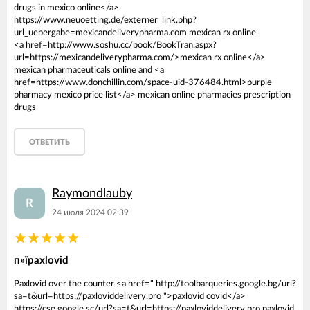
drugs in mexico online</a>
https://www.neuoetting.de/externer_link.php?
url_uebergabe=mexicandeliverypharma.com mexican rx online
<a href=http://www.soshu.cc/book/BookTran.aspx?
url=https://mexicandeliverypharma.com/>mexican rx online</a>
mexican pharmaceuticals online and <a
href=https://www.donchillin.com/space-uid-376484.html>purple
pharmacy mexico price list</a> mexican online pharmacies prescription
drugs
ОТВЕТИТЬ
Raymondlauby
R
24 июля 2024 02:39
п»їpaxlovid
Paxlovid over the counter <a href=" http://toolbarqueries.google.bg/url?
sa=t&url=https://paxloviddelivery.pro ">paxlovid covid</a>
https://cse.google.sc/url?sa=t&url=https://paxloviddelivery.pro paxlovid