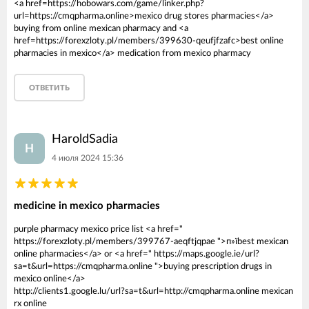
<a href=https://hobowars.com/game/linker.php?
url=https://cmqpharma.online>mexico drug stores pharmacies</a>
buying from online mexican pharmacy and <a
href=https://forexzloty.pl/members/399630-qeufjfzafc>best online
pharmacies in mexico</a> medication from mexico pharmacy
ОТВЕТИТЬ
HaroldSadia
H
4 июля 2024 15:36
medicine in mexico pharmacies
purple pharmacy mexico price list <a href="
https://forexzloty.pl/members/399767-aeqftjqpae ">п»їbest mexican
online pharmacies</a> or <a href=" https://maps.google.ie/url?
sa=t&url=https://cmqpharma.online ">buying prescription drugs in
mexico online</a>
http://clients1.google.lu/url?sa=t&url=http://cmqpharma.online mexican
rx online