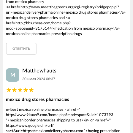
from mexico pharmacy
<a href=http://www.meetthegreens.org/cgi-registry/bridgepop.pl?
url=mexicandeliverypharma.online>mexico drug stores pharmacies</a>
mexico drug stores pharmacies and <a
href=http://bbs.cheaa.com/home.php?
mod=space&uid=3175144>medication from mexico pharmacy</a>
mexican online pharmacies prescription drugs
ОТВЕТИТЬ
Matthewhauts
M
30 июля 2024 08:37
mexico drug stores pharmacies
п»їbest mexican online pharmacies <a href="
http://www.9kuan9.com/home.php?mod=space&uid=1073793
">mexican border pharmacies shipping to usa</a> or <a href="
https://www.google.dm/url?
sa=t&url=https://mexicandeliverypharma.com ">buying prescription