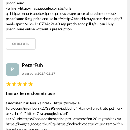
prednisone
<a href=http://maps.google.com.bz/url?
q=http://prednisonebestprice.pro>average price of prednisone</a>
prednisone 5mg price and <a href=http://bbs.zhizhuyx.com/home.php?
mod=space&uid=11073462>40 mg prednisone pill</a> can i buy
prednisone online without a prescription
ОТВЕТИТЬ
PeterFuh
P
6 августа 2024 02:27
tamoxifen endometriosis
tamoxifen hair loss <a href=" https://slovakia-
forex.com/members/273393-vviadabuhy ">tamoxifen citrate pct</a>
or <a href=" https://cse.google.im/url?
sa=t&url=https://nolvadexbestprice.pro ">tamoxifen 20 mg tablet</a>
https://images.google.tl/url?q=https://nolvadexbestprice.pro tamoxifen
breast cancer prevention