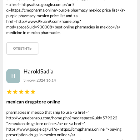
<a href=https://cse.google.com.pr/url?
q=https://cmqpharma.online>purple pharmacy mexico price list</a>
purple pharmacy mexico price list and <a
href=http://www.9kuan9.com/home.php?
mod=space&uid=900008>best online pharmacies in mexico</a>
medicine in mexico pharmacies
ОТВЕТИТЬ
HaroldSadia
H
3 июля 2024 16:14
mexican drugstore online
pharmacies in mexico that ship to usa <a href="
http://wuyuebanzou.com/home.php?mod=space&uid=579222
">mexican drugstore online</a> or <a href="
https://www.google.cg/url?q=https://cmqpharma.online ">buying
prescription drugs in mexico online</a>