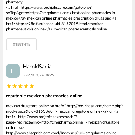
pharmacy
<a href=https://www.techjobscafe.com/goto.php?
s=Top&goto=https://cmqpharma.com>best online pharmacies in
mexico</a> mexican online pharmacies prescription drugs and <a
href=https://98e.fun/space-uid-8157019.html>mexican
pharmaceuticals online</a> mexican pharmaceuticals online
ОТВЕТИТЬ
HaroldSadia
H
3 июля 2024 04:26
reputable mexican pharmacies online
mexican drugstore online <a href=" http://bbs.cheaa.com/home.php?
mod=space&uid=3153860 ">mexican drugstore online</a> or <a
href=" http://www.mejtoft.se/research/?
page=redirect&link=http://cmqpharma.online ">mexican drugstore
online</a>
http://www.sharprich.com/tool/Index.asp?url=cmqpharma.online