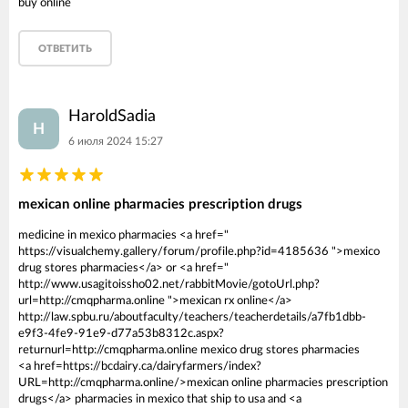
buy online
ОТВЕТИТЬ
HaroldSadia
H
6 июля 2024 15:27
mexican online pharmacies prescription drugs
medicine in mexico pharmacies <a href="
https://visualchemy.gallery/forum/profile.php?id=4185636 ">mexico
drug stores pharmacies</a> or <a href="
http://www.usagitoissho02.net/rabbitMovie/gotoUrl.php?
url=http://cmqpharma.online ">mexican rx online</a>
http://law.spbu.ru/aboutfaculty/teachers/teacherdetails/a7fb1dbb-
e9f3-4fe9-91e9-d77a53b8312c.aspx?
returnurl=http://cmqpharma.online mexico drug stores pharmacies
<a href=https://bcdairy.ca/dairyfarmers/index?
URL=http://cmqpharma.online/>mexican online pharmacies prescription
drugs</a> pharmacies in mexico that ship to usa and <a