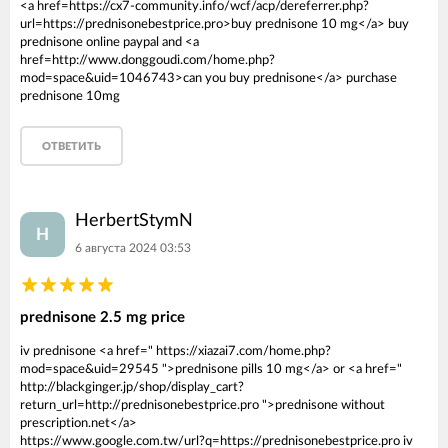
<a href=https://cx7-community.info/wcf/acp/dereferrer.php?
url=https://prednisonebestprice.pro>buy prednisone 10 mg</a> buy
prednisone online paypal and <a
href=http://www.donggoudi.com/home.php?
mod=space&uid=1046743>can you buy prednisone</a> purchase
prednisone 10mg
ОТВЕТИТЬ
HerbertStymN
H
6 августа 2024 03:53
prednisone 2.5 mg price
iv prednisone <a href=" https://xiazai7.com/home.php?
mod=space&uid=29545 ">prednisone pills 10 mg</a> or <a href="
http://blackginger.jp/shop/display_cart?
return_url=http://prednisonebestprice.pro ">prednisone without
prescription.net</a>
https://www.google.com.tw/url?q=https://prednisonebestprice.pro iv