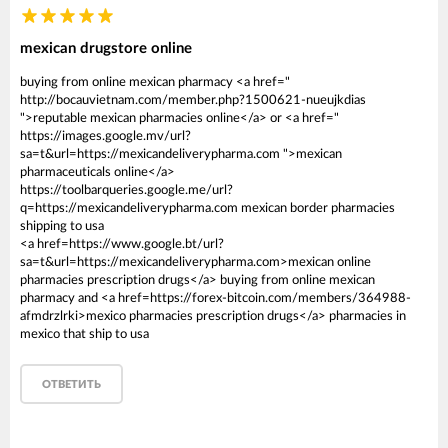
mexican drugstore online
buying from online mexican pharmacy <a href="
http://bocauvietnam.com/member.php?1500621-nueujkdias
">reputable mexican pharmacies online</a> or <a href="
https://images.google.mv/url?
sa=t&url=https://mexicandeliverypharma.com ">mexican
pharmaceuticals online</a>
https://toolbarqueries.google.me/url?
q=https://mexicandeliverypharma.com mexican border pharmacies
shipping to usa
<a href=https://www.google.bt/url?
sa=t&url=https://mexicandeliverypharma.com>mexican online
pharmacies prescription drugs</a> buying from online mexican
pharmacy and <a href=https://forex-bitcoin.com/members/364988-
afmdrzlrki>mexico pharmacies prescription drugs</a> pharmacies in
mexico that ship to usa
ОТВЕТИТЬ