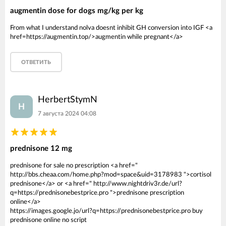
augmentin dose for dogs mg/kg per kg
From what I understand nolva doesnt inhibit GH conversion into IGF <a
href=https://augmentin.top/>augmentin while pregnant</a>
ОТВЕТИТЬ
HerbertStymN
H
7 августа 2024 04:08
prednisone 12 mg
prednisone for sale no prescription <a href="
http://bbs.cheaa.com/home.php?mod=space&uid=3178983 ">cortisol
prednisone</a> or <a href=" http://www.nightdriv3r.de/url?
q=https://prednisonebestprice.pro ">prednisone prescription
online</a>
https://images.google.jo/url?q=https://prednisonebestprice.pro buy
prednisone online no script