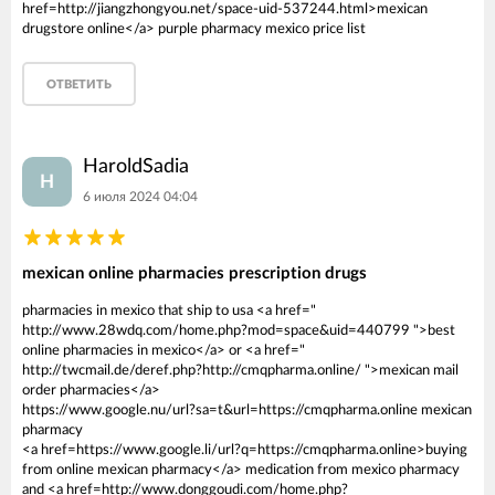
href=http://jiangzhongyou.net/space-uid-537244.html>mexican
drugstore online</a> purple pharmacy mexico price list
ОТВЕТИТЬ
HaroldSadia
H
6 июля 2024 04:04
mexican online pharmacies prescription drugs
pharmacies in mexico that ship to usa <a href="
http://www.28wdq.com/home.php?mod=space&uid=440799 ">best
online pharmacies in mexico</a> or <a href="
http://twcmail.de/deref.php?http://cmqpharma.online/ ">mexican mail
order pharmacies</a>
https://www.google.nu/url?sa=t&url=https://cmqpharma.online mexican
pharmacy
<a href=https://www.google.li/url?q=https://cmqpharma.online>buying
from online mexican pharmacy</a> medication from mexico pharmacy
and <a href=http://www.donggoudi.com/home.php?