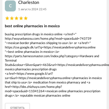
Charleston
C
1 августа 2024 22:45
best online pharmacies in mexico
buying prescription drugs in mexico online <a href="
http://wuyuebanzou.com/home.php?mod=space&uid=743739
">mexican border pharmacies shipping to usa</a> or <a href="
https://cse.google.dk/url?q=https://mexicandeliverypharma.online
">best online pharmacies in mexico</a>
https://parts.harnessmaster.com/index.php?category=Hardware and
Terminal
Studs&colour=Silver&part=463&rurl=https://mexicandeliverypharma.onlin
mexico pharmacies prescription drugs
<a href=https://www.google.li/url?
sa=t&url=https://mexicandeliverypharma.online>pharmacies in mexico
that ship to usa</a> medication from mexico pharmacy and <a
href=http://bbs.zhizhuyx.com/home.php?
mod=space&uid=11041264>mexican online pharmacies prescription
drugs</a> reputable mexican pharmacies online
ОТВЕТИТЬ