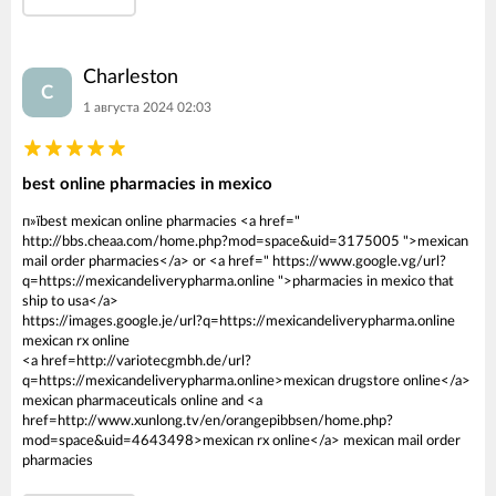
Charleston
C
1 августа 2024 02:03
best online pharmacies in mexico
п»їbest mexican online pharmacies <a href="
http://bbs.cheaa.com/home.php?mod=space&uid=3175005 ">mexican
mail order pharmacies</a> or <a href=" https://www.google.vg/url?
q=https://mexicandeliverypharma.online ">pharmacies in mexico that
ship to usa</a>
https://images.google.je/url?q=https://mexicandeliverypharma.online
mexican rx online
<a href=http://variotecgmbh.de/url?
q=https://mexicandeliverypharma.online>mexican drugstore online</a>
mexican pharmaceuticals online and <a
href=http://www.xunlong.tv/en/orangepibbsen/home.php?
mod=space&uid=4643498>mexican rx online</a> mexican mail order
pharmacies