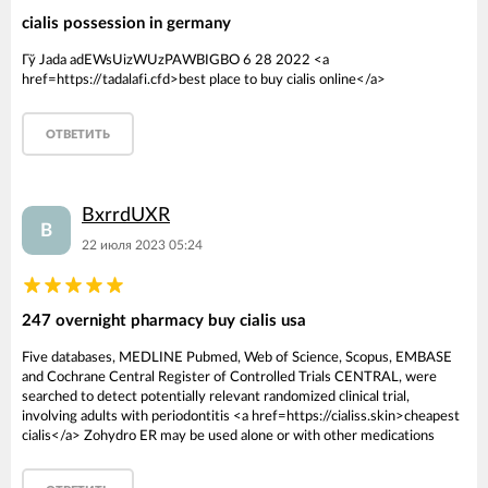
cialis possession in germany
Гў Jada adEWsUizWUzPAWBIGBO 6 28 2022 <a
href=https://tadalafi.cfd>best place to buy cialis online</a>
ОТВЕТИТЬ
BxrrdUXR
B
22 июля 2023 05:24
247 overnight pharmacy buy cialis usa
Five databases, MEDLINE Pubmed, Web of Science, Scopus, EMBASE
and Cochrane Central Register of Controlled Trials CENTRAL, were
searched to detect potentially relevant randomized clinical trial,
involving adults with periodontitis <a href=https://cialiss.skin>cheapest
cialis</a> Zohydro ER may be used alone or with other medications