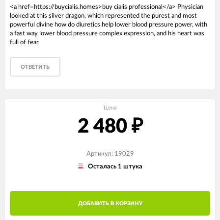
<a href=https://buycialis.homes>buy cialis professional</a> Physician
looked at this silver dragon, which represented the purest and most
powerful divine how do diuretics help lower blood pressure power, with
a fast way lower blood pressure complex expression, and his heart was
full of fear
ОТВЕТИТЬ
Цена
2 480
₽
Артикул: 19029
Осталась 1 штука
ДОБАВИТЬ В КОРЗИНУ