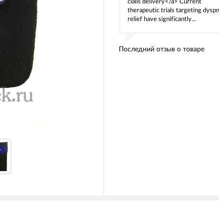
cialis delivery</a> Current
therapeutic trials targeting dysp
relief have significantly...
Последний отзыв о товаре