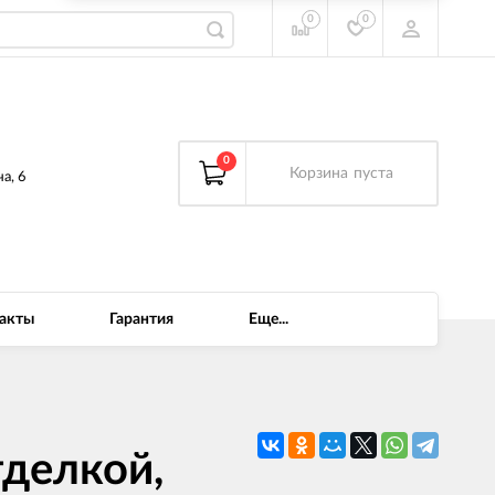
0
0
0
Корзина
пуста
а, 6
акты
Гарантия
Еще...
тделкой,