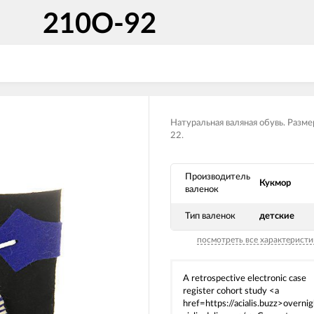
210О-92
Натуральная валяная обувь. Разме
22.
Производитель
Кукмор
валенок
Тип валенок
детские
посмотреть все характеристи
A retrospective electronic case
register cohort study <a
href=https://acialis.buzz>overnig