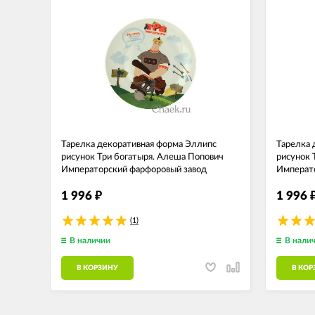
Тарелка декоративная форма Эллипс
Тарелка 
рисунок Три богатыря. Алеша Попович
рисунок 
Императорский фарфоровый завод
Императо
1 996
1 996
₽
(1)
В наличии
В нали
В КОРЗИНУ
В КОР