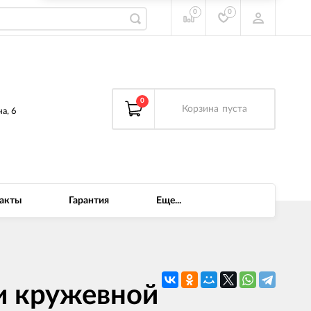
0
0
0
Корзина
пуста
а, 6
акты
Гарантия
Еще...
и кружевной