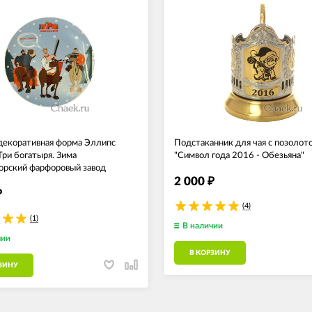
декоративная форма Эллипс
Подстаканник для чая с позолот
Три богатыря. Зима
"Символ года 2016 - Обезьяна"
рский фарфоровый завод
2 000
₽
₽
(4)
(1)
В наличии
чии
В КОРЗИНУ
ЗИНУ