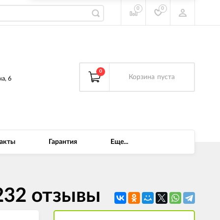
0
0
0
Корзина
пуста
а, 6
акты
Гарантия
Еще...
232 отзывы