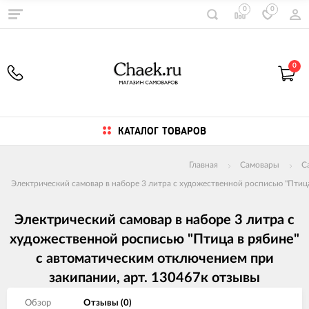
0
0
0
КАТАЛОГ ТОВАРОВ
Главная
Самовары
С
Электрический самовар в наборе 3 литра с художественной росписью "Птица
Электрический самовар в наборе 3 литра с
художественной росписью "Птица в рябине"
с автоматическим отключением при
закипании, арт. 130467к отзывы
Обзор
Отзывы (
0
)