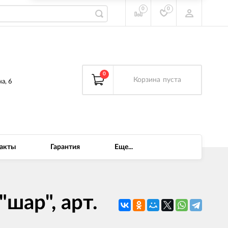
0
0
0
Корзина
пуста
а, 6
акты
Гарантия
Еще...
шар", арт.