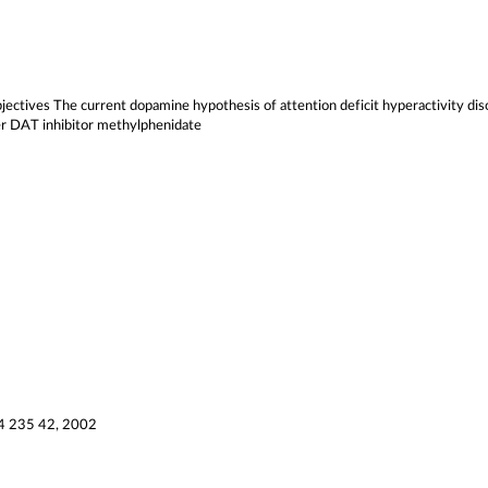
Objectives The current dopamine hypothesis of attention deficit hyperactivity di
er DAT inhibitor methylphenidate
 4 235 42, 2002