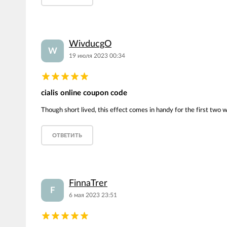
WivducgO
W
19 июля 2023 00:34
cialis online coupon code
Though short lived, this effect comes in handy for the first two w
ОТВЕТИТЬ
FinnaTrer
F
6 мая 2023 23:51