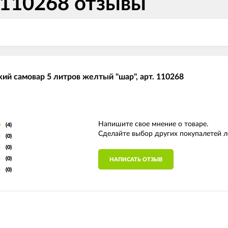
110268 отзывы
кий самовар 5 литров желтый "шар", арт. 110268
Напишите свое мнение о товаре.
(4)
Сделайте выбор других покупалетей л
(0)
(0)
(0)
НАПИСАТЬ ОТЗЫВ
(0)