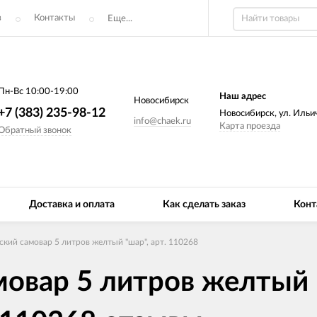
з
Контакты
Еще...
Пн-Вс 10:00-19:00
Наш адрес
Новосибирск
+7 (383) 235-98-12
Новосибирск, ул. Ильич
info@chaek.ru
Карта проезда
Обратный звонок
Доставка и оплата
Как сделать заказ
Конт
ский самовар 5 литров желтый "шар", арт. 110268
овар 5 литров желтый "