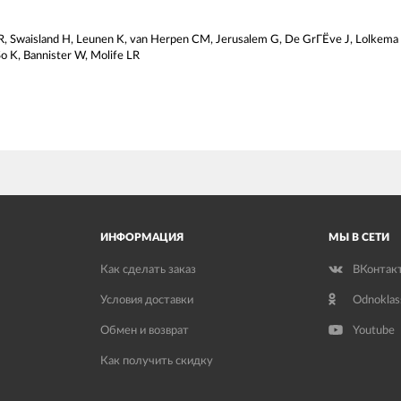
r R, Swaisland H, Leunen K, van Herpen CM, Jerusalem G, De GrГЁve J, Lolkema
So K, Bannister W, Molife LR
ИНФОРМАЦИЯ
МЫ В СЕТИ
Как сделать заказ
ВКонтак
Условия доставки
Odnoklas
Обмен и возврат
Youtube
Как получить скидку