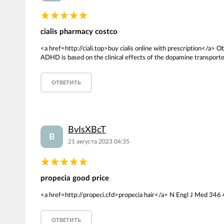
cialis pharmacy costco
<a href=http://ciali.top>buy cialis online with prescription</a> 
ADHD is based on the clinical effects of the dopamine transport
ОТВЕТИТЬ
BvIsXBcT
B
21 августа 2023 04:35
propecia good price
<a href=http://propeci.cfd>propecia hair</a> N Engl J Med 346
ОТВЕТИТЬ