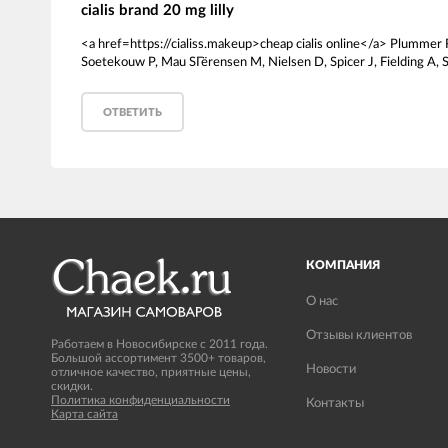
cialis brand 20 mg lilly
<a href=https://cialiss.makeup>cheap cialis online</a> Plumme
Soetekouw P, Mau SГёrensen M, Nielsen D, Spicer J, Fielding A, 
ОТВЕТИТЬ
КОМПАНИЯ
О нас
Отзывы клиентов
Работаем в Новосибирске с 2011 года.
Большой ассортимент 3500+ товаров,
Новости
отличное качество, приятные цены,
скидки.
Политика конфиденциальности
Контакты
Карта сайта