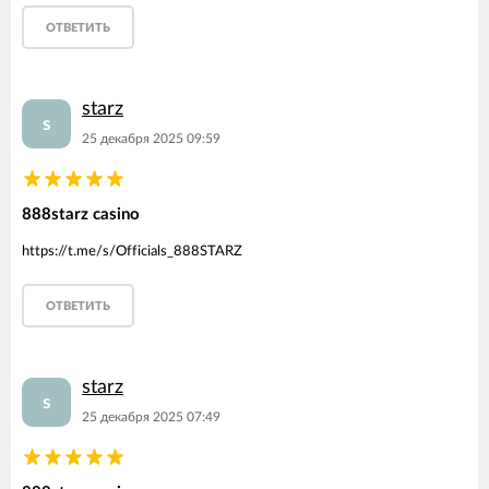
ОТВЕТИТЬ
starz
s
25 декабря 2025 09:59
888starz casino
https://t.me/s/Officials_888STARZ
ОТВЕТИТЬ
starz
s
25 декабря 2025 07:49