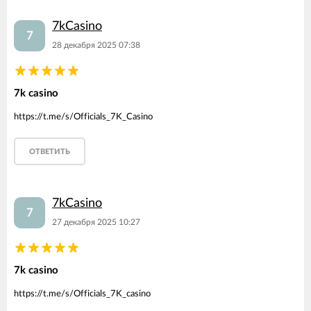
7kCasino
7
28 декабря 2025 07:38
7k casino
https://t.me/s/Officials_7K_Casino
ОТВЕТИТЬ
7kCasino
7
27 декабря 2025 10:27
7k casino
https://t.me/s/Officials_7K_casino