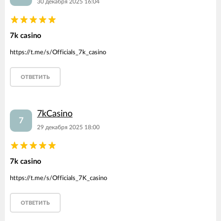
30 декабря 2025 16:04
7k casino
https://t.me/s/Officials_7k_casino
ОТВЕТИТЬ
7kCasino
7
29 декабря 2025 18:00
7k casino
https://t.me/s/Officials_7K_casino
ОТВЕТИТЬ