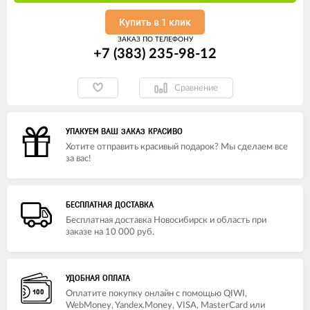
Купить в 1 клик
ЗАКАЗ ПО ТЕЛЕФОНУ
+7 (383) 235-98-12
Сравнение
УПАКУЕМ ВАШ ЗАКАЗ КРАСИВО
Хотите отправить красивый подарок? Мы сделаем все
за вас!
БЕСПЛАТНАЯ ДОСТАВКА
Бесплатная доставка Новосибирск и область при
заказе на 10 000 руб.
УДОБНАЯ ОПЛАТА
Оплатите покупку онлайн с помощью QIWI,
WebMoney, Yandex.Money, VISA, MasterCard или