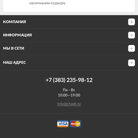
наличными курьеру
КОМПАНИЯ
ИНФОРМАЦИЯ
МЫ В СЕТИ
НАШ АДРЕС
+7 (383) 235-98-12
Пн - Вс
10:00—19:00
info@chaek.ru