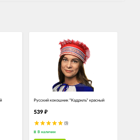
й
Русский кокошник "Кадриль" красный
539
₽
(5)
В наличии