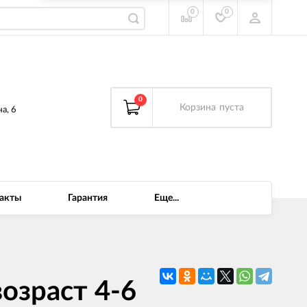
0
0
0
Корзина
пуста
а, 6
акты
Гарантия
Еще...
возраст 4-6