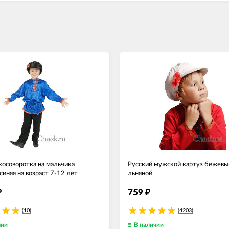
косоворотка на мальчика
Русский мужской картуз бежевы
синяя на возраст 7-12 лет
льняной
759
₽
₽
(10)
(4203)
чии
В наличии