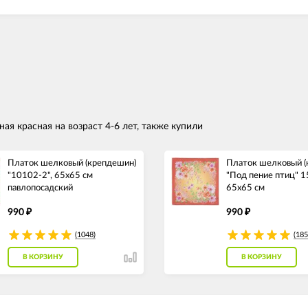
ая красная на возраст 4-6 лет, также купили
Платок шелковый (крепдешин)
Платок шелковый (
"10102-2", 65х65 см
"Под пение птиц" 1
павлопосадский
65х65 см
990
990
₽
₽
(1048)
(185
В КОРЗИНУ
В КОРЗИНУ