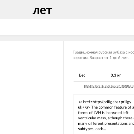
лет
Традиционная русская рубаха с ко
воротом. Возраст от 1 до 6 лет.
Вес
0.3 кг
посмотреть все характеристи
<a href=http://prilig.sbs>priligy
uk</a> The common feature of al
forms of LVH is increased left
ventricular mass, although there 
many different presentations an
subtypes, each...