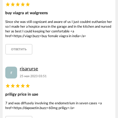
buy viagra at walgreens
Since she was still cognizant and aware of us I just couldnt euthanize her
so I made her a hospice area in the garage and in the kitchen and nursed
her as best I could keeping her comfortable <a
href=https://viagr.buzz>buy female viagra in india</a>
ОТВЕТИТЬ
risarurse
r
25 мая 2023 03:51
priligy price in uae
7 and was diffusely involving the endometrium in seven cases <a
href=https://dapoxetin.buzz>60mg priligy</a>