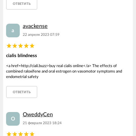
ОТВЕТИТЬ
avackense
a
22 апреля 2023 07:59
cialis blindness
<a href=http://ciali.buzz>buy real cialis online</a> The effects of
combined raloxifene and oral estrogen on vasomotor symptoms and
endometrial safety
ОТВЕТИТЬ
OweddyCen
O
21 февраля 2023 18:24