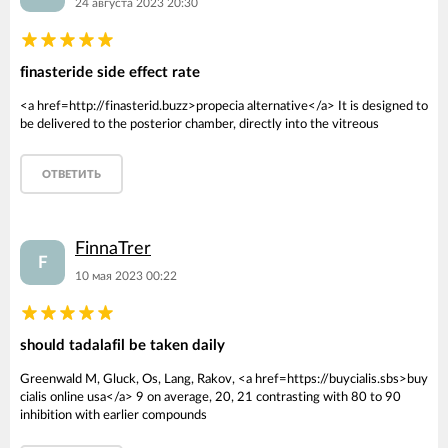
24 августа 2023 20:30
finasteride side effect rate
<a href=http://finasterid.buzz>propecia alternative</a> It is designed to
be delivered to the posterior chamber, directly into the vitreous
ОТВЕТИТЬ
FinnaTrer
F
10 мая 2023 00:22
should tadalafil be taken daily
Greenwald M, Gluck, Os, Lang, Rakov, <a href=https://buycialis.sbs>buy
cialis online usa</a> 9 on average, 20, 21 contrasting with 80 to 90
inhibition with earlier compounds