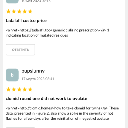
10 мая 2023 09:16
tadalafil costco price
<a href=https://tadalafil.top>generic cialis no prescription</a> 1
indicating location of mutated residues
ОТВЕТИТЬ
bupslunny
b
17 марта 2023 08:41
clomid round one did not work to ovulate
<a href=http://clomid.homes>how to take clomid for twins</a> These
data, presented in Figure 2, also show a spike in the severity of hot
flashes for a few days after the reinitiation of megestrol acetate