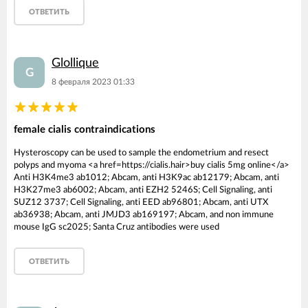
ОТВЕТИТЬ
Glollique
G
8 февраля 2023 01:33
female cialis contraindications
Hysteroscopy can be used to sample the endometrium and resect
polyps and myoma <a href=https://cialis.hair>buy cialis 5mg online</a>
Anti H3K4me3 ab1012; Abcam, anti H3K9ac ab12179; Abcam, anti
H3K27me3 ab6002; Abcam, anti EZH2 5246S; Cell Signaling, anti
SUZ12 3737; Cell Signaling, anti EED ab96801; Abcam, anti UTX
ab36938; Abcam, anti JMJD3 ab169197; Abcam, and non immune
mouse IgG sc2025; Santa Cruz antibodies were used
ОТВЕТИТЬ