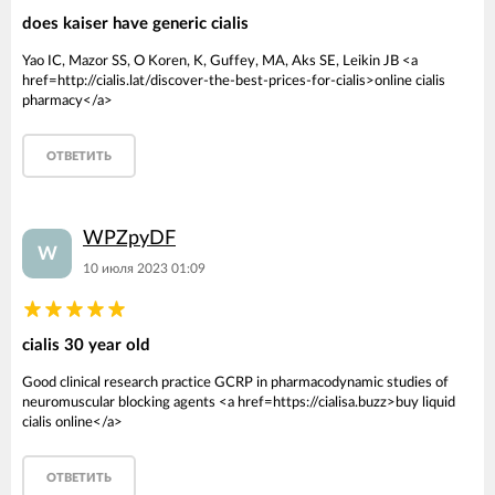
does kaiser have generic cialis
Yao IC, Mazor SS, O Koren, K, Guffey, MA, Aks SE, Leikin JB <a
href=http://cialis.lat/discover-the-best-prices-for-cialis>online cialis
pharmacy</a>
ОТВЕТИТЬ
WPZpyDF
W
10 июля 2023 01:09
cialis 30 year old
Good clinical research practice GCRP in pharmacodynamic studies of
neuromuscular blocking agents <a href=https://cialisa.buzz>buy liquid
cialis online</a>
ОТВЕТИТЬ