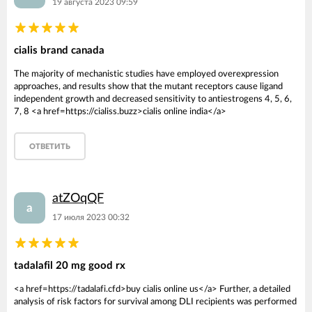
19 августа 2023 09:59
cialis brand canada
The majority of mechanistic studies have employed overexpression
approaches, and results show that the mutant receptors cause ligand
independent growth and decreased sensitivity to antiestrogens 4, 5, 6,
7, 8 <a href=https://cialiss.buzz>cialis online india</a>
ОТВЕТИТЬ
atZOqQF
a
17 июля 2023 00:32
tadalafil 20 mg good rx
<a href=https://tadalafi.cfd>buy cialis online us</a> Further, a detailed
analysis of risk factors for survival among DLI recipients was performed