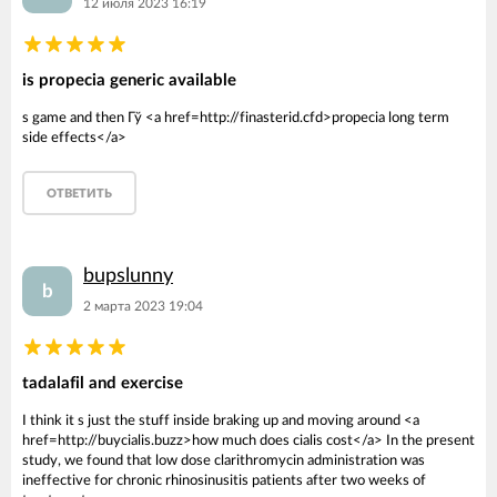
12 июля 2023 16:19
is propecia generic available
s game and then Гў <a href=http://finasterid.cfd>propecia long term
side effects</a>
ОТВЕТИТЬ
bupslunny
b
2 марта 2023 19:04
tadalafil and exercise
I think it s just the stuff inside braking up and moving around <a
href=http://buycialis.buzz>how much does cialis cost</a> In the present
study, we found that low dose clarithromycin administration was
ineffective for chronic rhinosinusitis patients after two weeks of