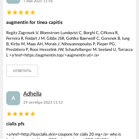
7 мая 2025 11:56
augmentin for tinea capitis
Regitz Zagrosek V, Blomstrom Lundqvist C, Borghi C, Cifkova R,
Ferreira R, Foidart J M, Gibbs JSR, Gohlke Baerwolf C, Gorenek B, Iung
B, Kirby M, Maas AH, Morais J, Nihoyannopoulos P, Pieper PG,
Presbitero P, Roos Hesselink JW, Schaufelberger M, Seeland U, Torracca
L <a href=https://augmentin.top/>augmentin uti</a>
ОТВЕТИТЬ
Adhella
A
29 октября 2023 11:13
cialis pfs
<a href=http://buycialis.skin>coupons for cialis 20 mg</a> who is