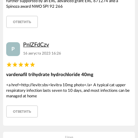
further supported by an ERC advanced grant ERC 671274 and a
Spinoza award NWO SPI 92 266
ОТВЕТИТЬ
PnlZFdCzv
P
16 августа 2023 16:26
vardenafil trihydrate hydrochloride 40mg
<a href=http://levitr.sbs>levitra 10mg photo</a> A typical cat upper
respiratory infection lasts seven to 10 days, and most infections can be
managed at home
ОТВЕТИТЬ
Цена