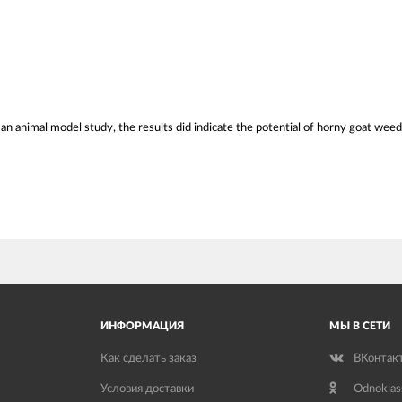
 an animal model study, the results did indicate the potential of horny goat weed
ИНФОРМАЦИЯ
МЫ В СЕТИ
Как сделать заказ
ВКонтак
Условия доставки
Odnoklas