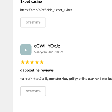
1xbet casino
https://t.me/s/officials_1xbet_1xbet
ОТВЕТИТЬ
cGWHYOxJz
c
5 августа 2023 18:29
dapoxetine reviews
<a href=http://prilig.monster>buy priligy online usa</a> I was luc
ОТВЕТИТЬ