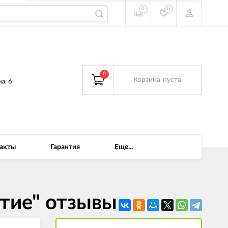
0
0
0
Корзина
пуста
а, 6
акты
Гарантия
Еще...
итие" отзывы