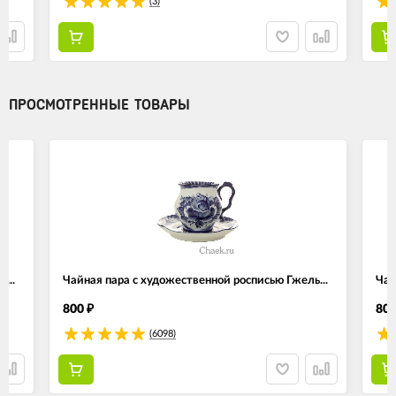
(3)
ПРОСМОТРЕННЫЕ ТОВАРЫ
...
Чайная пара с художественной росписью Гжель...
Чай
800
80
₽
(6098)