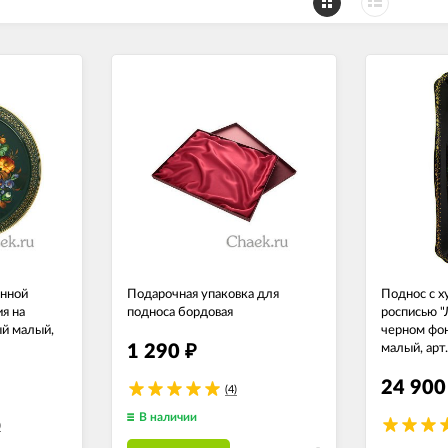
енной
Подарочная упаковка для
Поднос с 
я на
подноса бордовая
росписью "
ый малый,
черном фон
1 290
малый, арт
₽
24 90
(4)
В наличии
)