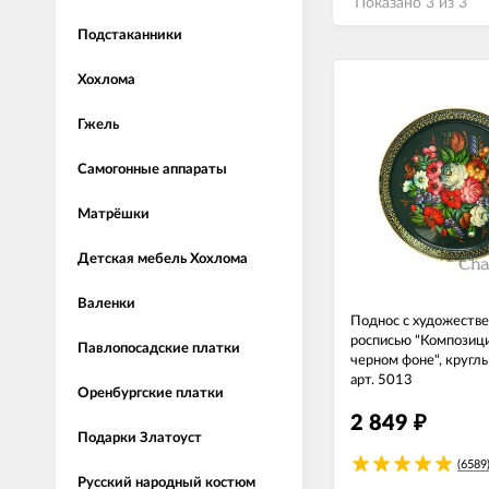
Показано 3 из 3
Подстаканники
Хохлома
Гжель
Самогонные аппараты
Матрёшки
Детская мебель Хохлома
Валенки
Поднос с художеств
росписью "Композици
Павлопосадские платки
черном фоне", кругл
арт. 5013
Оренбургские платки
2 849
₽
Подарки Златоуст
(6589
Русский народный костюм