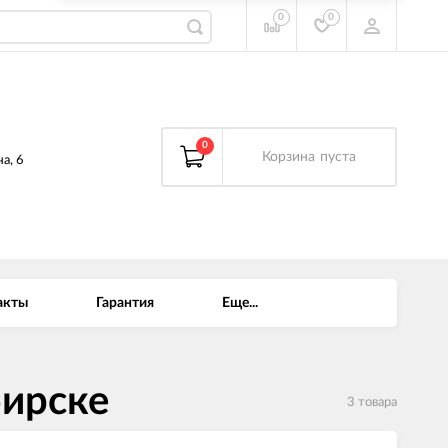
0
0
0
Корзина
пуста
а, 6
акты
Гарантия
Еще...
бирске
3 товара