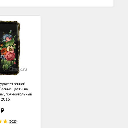
художественной
Лесные цветы на
е", прямоугольный
. 2016
0
₽
(3023)