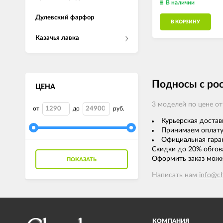
В наличии
Дулевский фарфор
В КОРЗИНУ
Казачья лавка
Подносы с рос
ЦЕНА
3 моделей по цене от 
от
до
руб.
Курьерская достав
Принимаем оплату
Официальная гаран
Скидки до 20% обгова
Оформить заказ мож
ПОКАЗАТЬ
Написать нам
info@ch
КОМПАНИЯ