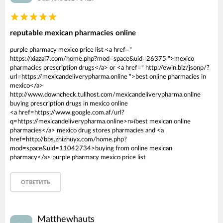
reputable mexican pharmacies online
purple pharmacy mexico price list <a href="
https://xiazai7.com/home.php?mod=space&uid=26375 ">mexico
pharmacies prescription drugs</a> or <a href=" http://ewin.biz/jsonp/?
url=https://mexicandeliverypharma.online ">best online pharmacies in
mexico</a>
http://www.downcheck.tulihost.com/mexicandeliverypharma.online
buying prescription drugs in mexico online
<a href=https://www.google.com.af/url?
q=https://mexicandeliverypharma.online>п»їbest mexican online
pharmacies</a> mexico drug stores pharmacies and <a
href=http://bbs.zhizhuyx.com/home.php?
mod=space&uid=11042734>buying from online mexican
pharmacy</a> purple pharmacy mexico price list
ОТВЕТИТЬ
Matthewhauts