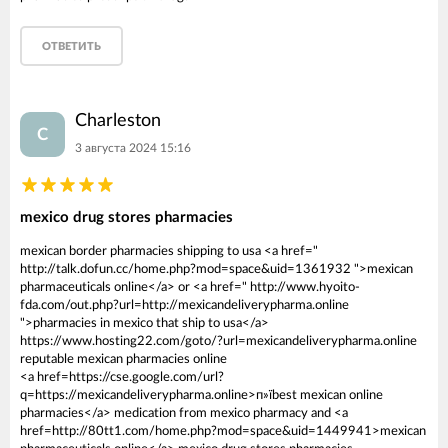
ОТВЕТИТЬ
Charleston
C
3 августа 2024 15:16
mexico drug stores pharmacies
mexican border pharmacies shipping to usa <a href="
http://talk.dofun.cc/home.php?mod=space&uid=1361932 ">mexican
pharmaceuticals online</a> or <a href=" http://www.hyoito-
fda.com/out.php?url=http://mexicandeliverypharma.online
">pharmacies in mexico that ship to usa</a>
https://www.hosting22.com/goto/?url=mexicandeliverypharma.online
reputable mexican pharmacies online
<a href=https://cse.google.com/url?
q=https://mexicandeliverypharma.online>п»їbest mexican online
pharmacies</a> medication from mexico pharmacy and <a
href=http://80tt1.com/home.php?mod=space&uid=1449941>mexican