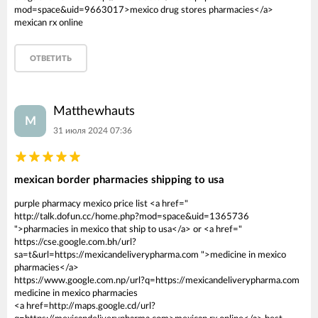
mod=space&uid=9663017>mexico drug stores pharmacies</a>
mexican rx online
ОТВЕТИТЬ
Matthewhauts
M
31 июля 2024 07:36
mexican border pharmacies shipping to usa
purple pharmacy mexico price list <a href="
http://talk.dofun.cc/home.php?mod=space&uid=1365736
">pharmacies in mexico that ship to usa</a> or <a href="
https://cse.google.com.bh/url?
sa=t&url=https://mexicandeliverypharma.com ">medicine in mexico
pharmacies</a>
https://www.google.com.np/url?q=https://mexicandeliverypharma.com
medicine in mexico pharmacies
<a href=http://maps.google.cd/url?