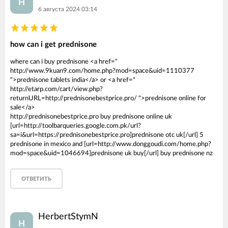
H
6 августа 2024 03:14
how can i get prednisone
where can i buy prednisone <a href="
http://www.9kuan9.com/home.php?mod=space&uid=1110377
">prednisone tablets india</a> or <a href="
http://etarp.com/cart/view.php?
returnURL=http://prednisonebestprice.pro/ ">prednisone online for
sale</a>
http://prednisonebestprice.pro buy prednisone online uk
[url=http://toolbarqueries.google.com.pk/url?
sa=i&url=https://prednisonebestprice.pro]prednisone otc uk[/url] 5
prednisone in mexico and [url=http://www.donggoudi.com/home.php?
mod=space&uid=1046694]prednisone uk buy[/url] buy prednisone nz
ОТВЕТИТЬ
HerbertStymN
H