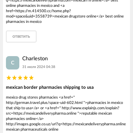
q=https://mexicandeliverypharma.com>mexican rx online</a> best
online pharmacies in mexico and <a
href=https://m.414500.cc/home.php?
mod=space&uid=3558739>mexican drugstore online</a> best online
pharmacies in mexico
ОТВЕТИТЬ
Charleston
C
31 июля 2024 04:38
mexican border pharmacies shipping to usa
mexico drug stores pharmacies <a href="
http://german.travel.plus/space-uid-602.html ">pharmacies in mexico
that ship to usa</a> or <a href=" http://www.explainjs.com/explain?
src=https://mexicandeliverypharma.online ">reputable mexican
pharmacies online</a>
http://images.google.co.uz/url?q=https://mexicandeliverypharma.online
mexican pharmaceuticals online