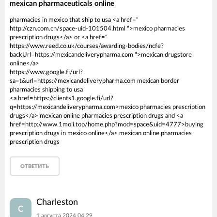
mexican pharmaceuticals online
pharmacies in mexico that ship to usa <a href="
http://czn.com.cn/space-uid-101504.html ">mexico pharmacies
prescription drugs</a> or <a href="
https://www.reed.co.uk/courses/awarding-bodies/ncfe?
backUrl=https://mexicandeliverypharma.com ">mexican drugstore
online</a>
https://www.google.fi/url?
sa=t&url=https://mexicandeliverypharma.com mexican border
pharmacies shipping to usa
<a href=https://clients1.google.fi/url?
q=https://mexicandeliverypharma.com>mexico pharmacies prescription
drugs</a> mexican online pharmacies prescription drugs and <a
href=http://www.1moli.top/home.php?mod=space&uid=4777>buying
prescription drugs in mexico online</a> mexican online pharmacies
prescription drugs
ОТВЕТИТЬ
Charleston
C
1 августа 2024 04:29