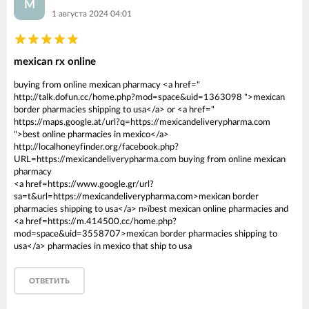
M
1 августа 2024 04:01
mexican rx online
buying from online mexican pharmacy <a href="
http://talk.dofun.cc/home.php?mod=space&uid=1363098 ">mexican
border pharmacies shipping to usa</a> or <a href="
https://maps.google.at/url?q=https://mexicandeliverypharma.com
">best online pharmacies in mexico</a>
http://localhoneyfinder.org/facebook.php?
URL=https://mexicandeliverypharma.com buying from online mexican
pharmacy
<a href=https://www.google.gr/url?
sa=t&url=https://mexicandeliverypharma.com>mexican border
pharmacies shipping to usa</a> п»їbest mexican online pharmacies and
<a href=https://m.414500.cc/home.php?
mod=space&uid=3558707>mexican border pharmacies shipping to
usa</a> pharmacies in mexico that ship to usa
ОТВЕТИТЬ