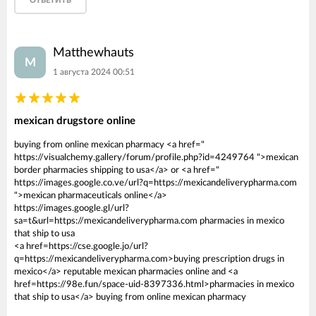
ОТВЕТИТЬ
Matthewhauts
M
1 августа 2024 00:51
mexican drugstore online
buying from online mexican pharmacy <a href="
https://visualchemy.gallery/forum/profile.php?id=4249764 ">mexican
border pharmacies shipping to usa</a> or <a href="
https://images.google.co.ve/url?q=https://mexicandeliverypharma.com
">mexican pharmaceuticals online</a>
https://images.google.gl/url?
sa=t&url=https://mexicandeliverypharma.com pharmacies in mexico
that ship to usa
<a href=https://cse.google.jo/url?
q=https://mexicandeliverypharma.com>buying prescription drugs in
mexico</a> reputable mexican pharmacies online and <a
href=https://98e.fun/space-uid-8397336.html>pharmacies in mexico
that ship to usa</a> buying from online mexican pharmacy