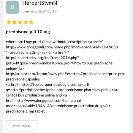
HerbertStymN
H
5 августа 2024 08:17
prednisone pill 10 mg
where can i buy prednisone without prescription <a href="
http://www.donggoudi.com/home.php?mod=space&uid=1046058
">prednisone 20mg</a> or <a href="
http://leadertoday.org/topframe2014.php?
goto=https://prednisonebestprice.pro ">how to buy prednisone
online</a>
http://arinastar.ru/forum/away.php?s=https://prednisonebestprice.pro
prednisone capsules
<a href=https://toolbarqueries.google.com.af/url?
q=http://prednisonebestprice.pro>prednisone pharmacy prices</a>
canada buy prednisone online and <a
href=http://www.donggoudi.com/home.php?
mod=space&uid=1046143>prednisone prescription drug</a>
prednisone 1 mg tablet
ОТВЕТИТЬ