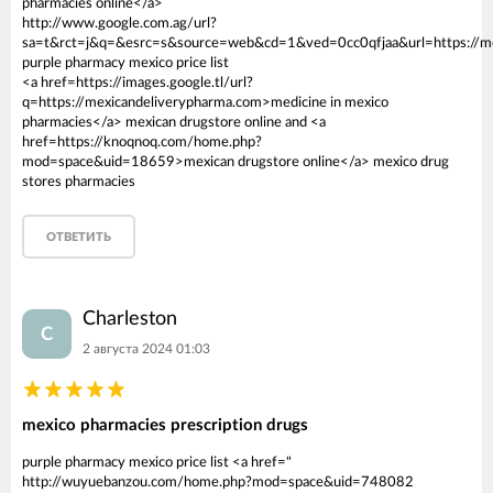
pharmacies online</a>
http://www.google.com.ag/url?
sa=t&rct=j&q=&esrc=s&source=web&cd=1&ved=0cc0qfjaa&url=https://me
purple pharmacy mexico price list
<a href=https://images.google.tl/url?
q=https://mexicandeliverypharma.com>medicine in mexico
pharmacies</a> mexican drugstore online and <a
href=https://knoqnoq.com/home.php?
mod=space&uid=18659>mexican drugstore online</a> mexico drug
stores pharmacies
ОТВЕТИТЬ
Charleston
C
2 августа 2024 01:03
mexico pharmacies prescription drugs
purple pharmacy mexico price list <a href="
http://wuyuebanzou.com/home.php?mod=space&uid=748082