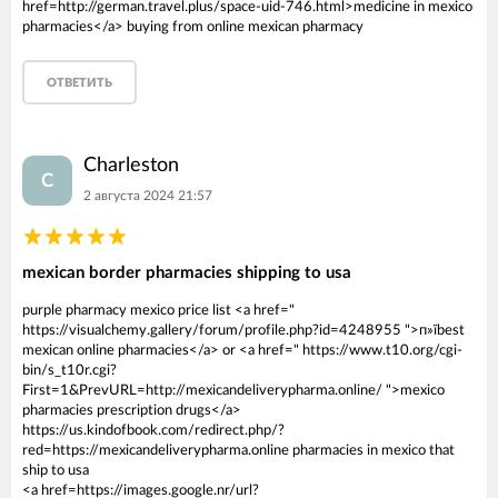
href=http://german.travel.plus/space-uid-746.html>medicine in mexico
pharmacies</a> buying from online mexican pharmacy
ОТВЕТИТЬ
Charleston
C
2 августа 2024 21:57
mexican border pharmacies shipping to usa
purple pharmacy mexico price list <a href="
https://visualchemy.gallery/forum/profile.php?id=4248955 ">п»їbest
mexican online pharmacies</a> or <a href=" https://www.t10.org/cgi-
bin/s_t10r.cgi?
First=1&PrevURL=http://mexicandeliverypharma.online/ ">mexico
pharmacies prescription drugs</a>
https://us.kindofbook.com/redirect.php/?
red=https://mexicandeliverypharma.online pharmacies in mexico that
ship to usa
<a href=https://images.google.nr/url?