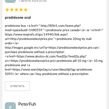
7 августа 2024 03:30
prednisone oral
prednisone buy <a href=" http://80tt1.com/home.php?
mod=space&uid=1480559 ">prednisone price canada</a> or <a href="
https://www.iexprofs.nl/go/14940/link.aspx?
url=http://prednisonebestprice.pro ">prednisone 20mg by mail
order</a>
http://images.google.mv/url?q=https://prednisonebestprice.pro can i
purchase prednisone without a prescription
<a href=https://www.akutsu-dc.com/feed2js/feed2js.php?
src=https://prednisonebestprice.pro>prednisone pill 10 mg</a> 10 mg
prednisone and <a
href=https://www.warshipsfaq.ru/user/dwozbjrfag>prednisone
5093</a> where can i buy prednisone without a prescription
ОТВЕТИТЬ
PeterFuh
P