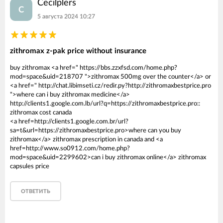
Cecilplers
C
5 августа 2024 10:27
zithromax z-pak price without insurance
buy zithromax <a href=" https://bbs.zzxfsd.com/home.php?
mod=space&uid=218707 ">zithromax 500mg over the counter</a> or
<a href=" http://chat.libimseti.cz/redir.py?http://zithromaxbestprice.pro
">where can i buy zithromax medicine</a>
http://clients1.google.com.lb/url?q=https://zithromaxbestprice.pro::
zithromax cost canada
<a href=http://clients1.google.com.br/url?
sa=t&url=https://zithromaxbestprice.pro>where can you buy
zithromax</a> zithromax prescription in canada and <a
href=http://www.so0912.com/home.php?
mod=space&uid=2299602>can i buy zithromax online</a> zithromax
capsules price
ОТВЕТИТЬ