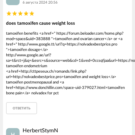
6 августа 2024 20:56
does tamoxifen cause weight loss
tamoxifen benefits <a href=" https://forum.beloader.com/home.php?
mod=space&uid=383888 ">tamoxifen and ovarian cancer</a> or <a
href=" http://www.google.tt/url?q=https://nolvadexbestprice.pro
">tamoxifen dosage</a>
http://www.google.ae/url?
sa=t&rct=j&q=&esrc=s&source=web&cd=1&ved=0ccsqfjaa&url=https://nol
tamoxifen endometrium
<a href=http://cttpeseux.ch/romands/link.php?
url=http://nolvadexbestprice.pro>tamoxifen and weight loss</a>
tamoxifen postmenopausal and <a
href=https://www.donchillin.com/space-uid-379027.html>tamoxifen
bone pain</a> nolvadex for pct
ОТВЕТИТЬ
HerbertStymN
H