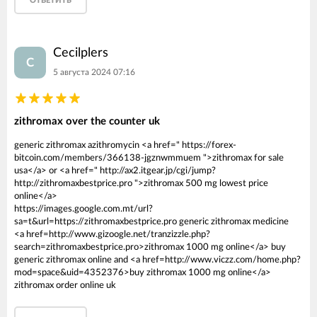
ОТВЕТИТЬ
Cecilplers
C
5 августа 2024 07:16
zithromax over the counter uk
generic zithromax azithromycin <a href=" https://forex-
bitcoin.com/members/366138-jgznwmmuem ">zithromax for sale
usa</a> or <a href=" http://ax2.itgear.jp/cgi/jump?
http://zithromaxbestprice.pro ">zithromax 500 mg lowest price
online</a>
https://images.google.com.mt/url?
sa=t&url=https://zithromaxbestprice.pro generic zithromax medicine
<a href=http://www.gizoogle.net/tranzizzle.php?
search=zithromaxbestprice.pro>zithromax 1000 mg online</a> buy
generic zithromax online and <a href=http://www.viczz.com/home.php?
mod=space&uid=4352376>buy zithromax 1000 mg online</a>
zithromax order online uk