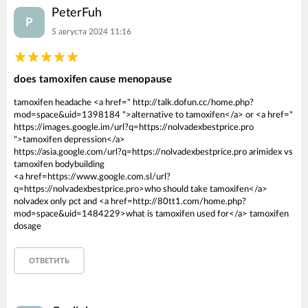
PeterFuh
P
5 августа 2024 11:16
does tamoxifen cause menopause
tamoxifen headache <a href=" http://talk.dofun.cc/home.php?
mod=space&uid=1398184 ">alternative to tamoxifen</a> or <a href="
https://images.google.im/url?q=https://nolvadexbestprice.pro
">tamoxifen depression</a>
https://asia.google.com/url?q=https://nolvadexbestprice.pro arimidex vs
tamoxifen bodybuilding
<a href=https://www.google.com.sl/url?
q=https://nolvadexbestprice.pro>who should take tamoxifen</a>
nolvadex only pct and <a href=http://80tt1.com/home.php?
mod=space&uid=1484229>what is tamoxifen used for</a> tamoxifen
dosage
ОТВЕТИТЬ