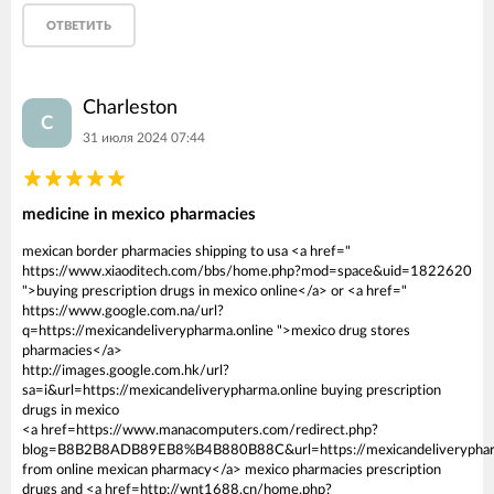
ОТВЕТИТЬ
Charleston
C
31 июля 2024 07:44
medicine in mexico pharmacies
mexican border pharmacies shipping to usa <a href="
https://www.xiaoditech.com/bbs/home.php?mod=space&uid=1822620
">buying prescription drugs in mexico online</a> or <a href="
https://www.google.com.na/url?
q=https://mexicandeliverypharma.online ">mexico drug stores
pharmacies</a>
http://images.google.com.hk/url?
sa=i&url=https://mexicandeliverypharma.online buying prescription
drugs in mexico
<a href=https://www.manacomputers.com/redirect.php?
blog=B8B2B8ADB89EB8%B4B880B88C&url=https://mexicandeliverypharm
from online mexican pharmacy</a> mexico pharmacies prescription
drugs and <a href=http://wnt1688.cn/home.php?