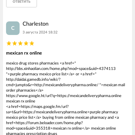
ОТВЕТИТЬ
Charleston
C
3 августа 2024 18:32
mexican rx online
mexico drug stores pharmacies <a href="
http://bbs.xinhaolian.com/home.php?mod=space&uid=4374113
">purple pharmacy mexico price list</a> or <a href="
http://daidai.gamedb.info/wiki/?
cmd=jumpto&r=http://mexicandeliverypharma.online/ ">mexican mail
order pharmacies</a>
https://www.google.ht/url?q=https://mexicandeliverypharma.online
mexican rx online
<a href=https://maps.google.fm/url?
sa=t&url=https://mexicandeliverypharma.online>purple pharmacy
mexico price list</a> buying from online mexican pharmacy and <a
href=https://forum.beloader.com/home.php?
mod=space&uid=355318>mexican rx online</a> mexican online
pharmacies prescription drugs