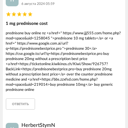
6 августа 2024 05:59
1 mg prednisone cost
prednisone buy online nz <a href=" https://www.jjj555.com/home.php?
mod=space&uid=1258045 ">prednisone 10 mg tablets</a> or <a
href=" https://www.google.com.ai/url?
q=https://prednisonebestprice.pro ">prednisone 30</a>
https://cse.google.to/url?q=https://prednisonebestprice.pro buy
prednisone 20mg without a prescription best price
<a href=https://ticketonline.kiwikinos.ch/Kiwi/Show/926757?
BackLink=https://prednisonebestprice.pro>buy prednisone 20mg
without a prescription best price</a> over the counter prednisone
medicine and <a href=https://bbs.zzxfsd.com/home.php?
mod=space&uid=219014>buy prednisone 10mg</a> buy generic
prednisone online
ОТВЕТИТЬ
HerbertStymN