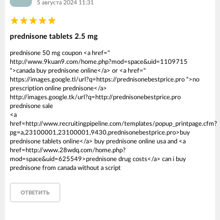
5 августа 2024 11:31
prednisone tablets 2.5 mg
prednisone 50 mg coupon <a href="
http://www.9kuan9.com/home.php?mod=space&uid=1109715
">canada buy prednisone online</a> or <a href="
https://images.google.tl/url?q=https://prednisonebestprice.pro ">no
prescription online prednisone</a>
http://images.google.tk/url?q=http://prednisonebestprice.pro
prednisone sale
<a
href=http://www.recruitingpipeline.com/templates/popup_printpage.cfm?
pg=a,23100001,23100001,9430,prednisonebestprice.pro>buy
prednisone tablets online</a> buy prednisone online usa and <a
href=http://www.28wdq.com/home.php?
mod=space&uid=625549>prednisone drug costs</a> can i buy
prednisone from canada without a script
ОТВЕТИТЬ