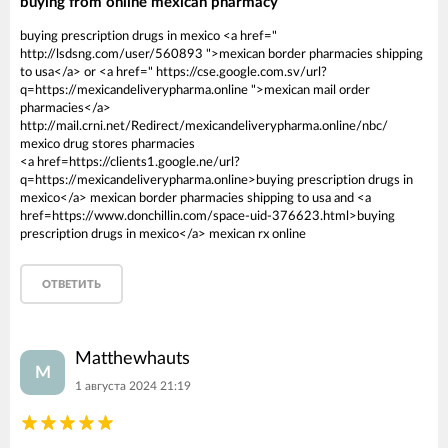
buying from online mexican pharmacy
buying prescription drugs in mexico <a href="
http://lsdsng.com/user/560893 ">mexican border pharmacies shipping
to usa</a> or <a href=" https://cse.google.com.sv/url?
q=https://mexicandeliverypharma.online ">mexican mail order
pharmacies</a>
http://mail.crni.net/Redirect/mexicandeliverypharma.online/nbc/
mexico drug stores pharmacies
<a href=https://clients1.google.ne/url?
q=https://mexicandeliverypharma.online>buying prescription drugs in
mexico</a> mexican border pharmacies shipping to usa and <a
href=https://www.donchillin.com/space-uid-376623.html>buying
prescription drugs in mexico</a> mexican rx online
ОТВЕТИТЬ
Matthewhauts
M
1 августа 2024 21:19