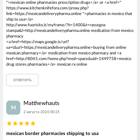
">mexican online pharmacies prescription drugs</a> or <a href="
https://www.kitchenknifefora.com/proxy.php?
link=https://mexicandeliverypharma.online ">pharmacies in mexico that
ship to usa</a>
http://www.fuorisito.it/myframe/?h=1400&t=rassegna
stampa&l=http://mexicandeliverypharma.online medication from mexico
pharmacy
<a href=https://maps.google.is/url?
sa=t&url=https://mexicandeliverypharma.online>buying from online
mexican pharmacy</a> medication from mexico pharmacy and <a
href=http://80tt1.com/home.php?mod=space&uid=1449758>mexico
drug stores pharmacies</a> mexican rx online
ОТВЕТИТЬ
Matthewhauts
M
2 августа 2024 00:25
mexican border pharmacies shipping to usa