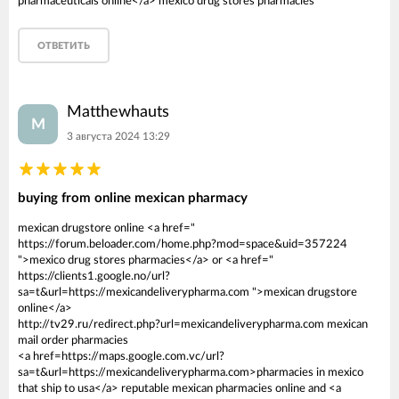
pharmaceuticals online</a> mexico drug stores pharmacies
ОТВЕТИТЬ
Matthewhauts
M
3 августа 2024 13:29
buying from online mexican pharmacy
mexican drugstore online <a href="
https://forum.beloader.com/home.php?mod=space&uid=357224
">mexico drug stores pharmacies</a> or <a href="
https://clients1.google.no/url?
sa=t&url=https://mexicandeliverypharma.com ">mexican drugstore
online</a>
http://tv29.ru/redirect.php?url=mexicandeliverypharma.com mexican
mail order pharmacies
<a href=https://maps.google.com.vc/url?
sa=t&url=https://mexicandeliverypharma.com>pharmacies in mexico
that ship to usa</a> reputable mexican pharmacies online and <a