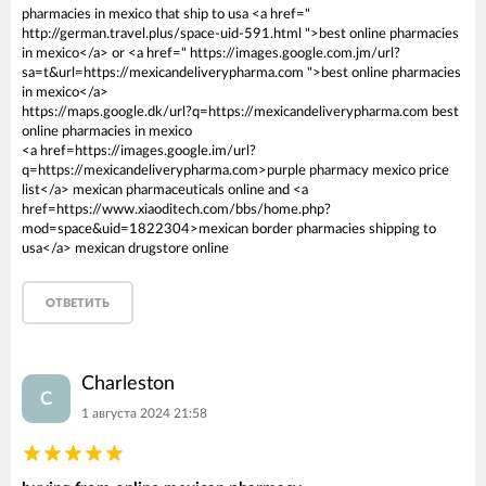
pharmacies in mexico that ship to usa <a href="
http://german.travel.plus/space-uid-591.html ">best online pharmacies
in mexico</a> or <a href=" https://images.google.com.jm/url?
sa=t&url=https://mexicandeliverypharma.com ">best online pharmacies
in mexico</a>
https://maps.google.dk/url?q=https://mexicandeliverypharma.com best
online pharmacies in mexico
<a href=https://images.google.im/url?
q=https://mexicandeliverypharma.com>purple pharmacy mexico price
list</a> mexican pharmaceuticals online and <a
href=https://www.xiaoditech.com/bbs/home.php?
mod=space&uid=1822304>mexican border pharmacies shipping to
usa</a> mexican drugstore online
ОТВЕТИТЬ
Charleston
C
1 августа 2024 21:58