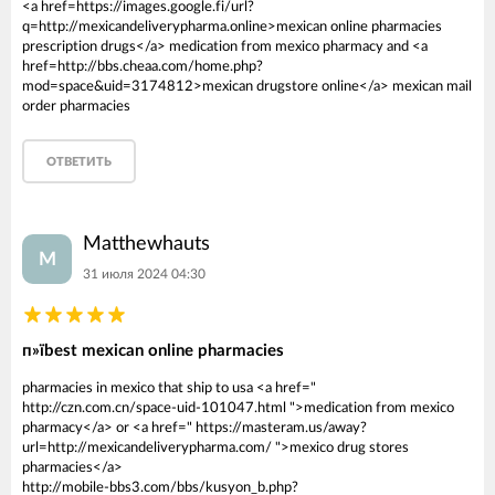
<a href=https://images.google.fi/url?
q=http://mexicandeliverypharma.online>mexican online pharmacies
prescription drugs</a> medication from mexico pharmacy and <a
href=http://bbs.cheaa.com/home.php?
mod=space&uid=3174812>mexican drugstore online</a> mexican mail
order pharmacies
ОТВЕТИТЬ
Matthewhauts
M
31 июля 2024 04:30
п»їbest mexican online pharmacies
pharmacies in mexico that ship to usa <a href="
http://czn.com.cn/space-uid-101047.html ">medication from mexico
pharmacy</a> or <a href=" https://masteram.us/away?
url=http://mexicandeliverypharma.com/ ">mexico drug stores
pharmacies</a>
http://mobile-bbs3.com/bbs/kusyon_b.php?