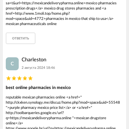
sa=t&url=https://mexicandeliverypharma.online>mexico pharmacies
prescription drugs</a> mexico drug stores pharmacies and <a
href=http://www.1moli.top/home.php?
mod=space&uid=4772>pharmacies in mexico that ship to usa</a>
mexican pharmaceuticals online
ОТВЕТИТЬ
Charleston
C
2 августа 2024 18:46
best online pharmacies in mexico
reputable mexican pharmacies online <a href="
http://ckxken.synology.me/discuz/home.php?mod=space&uid=55548
">purple pharmacy mexico price list</a> or <a href="
http://toolbarqueries.google.es/url?
q=https://mexicandeliverypharma.online ">mexican drugstore
online</a>
https://www.google.hr/url?q=https://mexicandeliverypharma.online