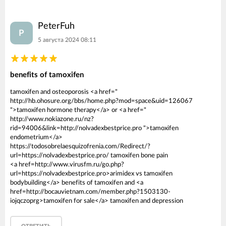
PeterFuh
P
5 августа 2024 08:11
benefits of tamoxifen
tamoxifen and osteoporosis <a href="
http://hb.ohosure.org/bbs/home.php?mod=space&uid=126067
">tamoxifen hormone therapy</a> or <a href="
http://www.nokiazone.ru/nz?
rid=94006&link=http://nolvadexbestprice.pro ">tamoxifen
endometrium</a>
https://todosobrelaesquizofrenia.com/Redirect/?
url=https://nolvadexbestprice.pro/ tamoxifen bone pain
<a href=http://www.virusfm.ru/go.php?
url=https://nolvadexbestprice.pro>arimidex vs tamoxifen
bodybuilding</a> benefits of tamoxifen and <a
href=http://bocauvietnam.com/member.php?1503130-
iojqczoprg>tamoxifen for sale</a> tamoxifen and depression