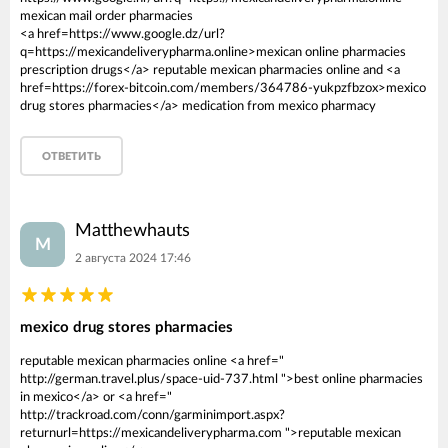
mexican mail order pharmacies
<a href=https://www.google.dz/url?
q=https://mexicandeliverypharma.online>mexican online pharmacies
prescription drugs</a> reputable mexican pharmacies online and <a
href=https://forex-bitcoin.com/members/364786-yukpzfbzox>mexico
drug stores pharmacies</a> medication from mexico pharmacy
ОТВЕТИТЬ
Matthewhauts
M
2 августа 2024 17:46
mexico drug stores pharmacies
reputable mexican pharmacies online <a href="
http://german.travel.plus/space-uid-737.html ">best online pharmacies
in mexico</a> or <a href="
http://trackroad.com/conn/garminimport.aspx?
returnurl=https://mexicandeliverypharma.com ">reputable mexican