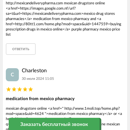
http://mexicandeliverypharma.com mexican drugstore online
<a href=https://images.google.com.nf/url?
sa=t&url=https://mexicandeliverypharma.com>mexico drug stores
pharmacies</a> medication from mexico pharmacy and <a
href=http://80tt1.com/home.php?mod=space&uid=1447559>buying
prescription drugs in mexico online</a> purple pharmacy mexico price
list
ОТВЕТИТЬ
Charleston
C
30 июля 2024 11:05
medication from mexico pharmacy
mexican drugstore online <a href=" http://www.1moli.top/home.php?
mod=space&uid=4624 ">medication from mexico pharmacy</a> or <a
href=" http://maps.google.com.mm/url?
Заказать бесплатный звонок
q=http://mexicandeliverypharma.online ">buying from online mexican
pharmacy</a>