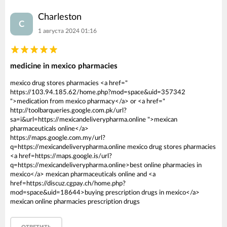
Charleston
C
1 августа 2024 01:16
medicine in mexico pharmacies
mexico drug stores pharmacies <a href="
https://103.94.185.62/home.php?mod=space&uid=357342
">medication from mexico pharmacy</a> or <a href="
http://toolbarqueries.google.com.pk/url?
sa=i&url=https://mexicandeliverypharma.online ">mexican
pharmaceuticals online</a>
https://maps.google.com.my/url?
q=https://mexicandeliverypharma.online mexico drug stores pharmacies
<a href=https://maps.google.is/url?
q=https://mexicandeliverypharma.online>best online pharmacies in
mexico</a> mexican pharmaceuticals online and <a
href=https://discuz.cgpay.ch/home.php?
mod=space&uid=18644>buying prescription drugs in mexico</a>
mexican online pharmacies prescription drugs