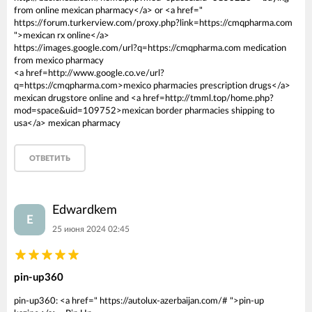
from online mexican pharmacy</a> or <a href="
https://forum.turkerview.com/proxy.php?link=https://cmqpharma.com
">mexican rx online</a>
https://images.google.com/url?q=https://cmqpharma.com medication
from mexico pharmacy
<a href=http://www.google.co.ve/url?
q=https://cmqpharma.com>mexico pharmacies prescription drugs</a>
mexican drugstore online and <a href=http://tmml.top/home.php?
mod=space&uid=109752>mexican border pharmacies shipping to
usa</a> mexican pharmacy
ОТВЕТИТЬ
Edwardkem
E
25 июня 2024 02:45
pin-up360
pin-up360: <a href=" https://autolux-azerbaijan.com/# ">pin-up