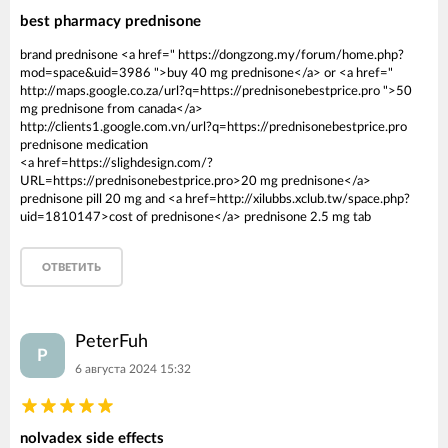
best pharmacy prednisone
brand prednisone <a href=" https://dongzong.my/forum/home.php?
mod=space&uid=3986 ">buy 40 mg prednisone</a> or <a href="
http://maps.google.co.za/url?q=https://prednisonebestprice.pro ">50
mg prednisone from canada</a>
http://clients1.google.com.vn/url?q=https://prednisonebestprice.pro
prednisone medication
<a href=https://slighdesign.com/?
URL=https://prednisonebestprice.pro>20 mg prednisone</a>
prednisone pill 20 mg and <a href=http://xilubbs.xclub.tw/space.php?
uid=1810147>cost of prednisone</a> prednisone 2.5 mg tab
ОТВЕТИТЬ
PeterFuh
P
6 августа 2024 15:32
nolvadex side effects