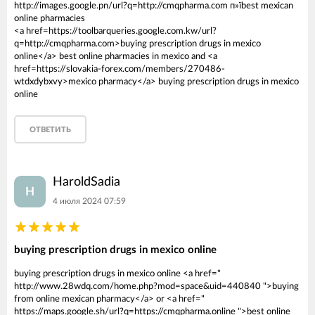
http://images.google.pn/url?q=http://cmqpharma.com п»їbest mexican
online pharmacies
<a href=https://toolbarqueries.google.com.kw/url?
q=http://cmqpharma.com>buying prescription drugs in mexico
online</a> best online pharmacies in mexico and <a
href=https://slovakia-forex.com/members/270486-
wtdxdybxvy>mexico pharmacy</a> buying prescription drugs in mexico
online
ОТВЕТИТЬ
HaroldSadia
H
4 июля 2024 07:59
buying prescription drugs in mexico online
buying prescription drugs in mexico online <a href="
http://www.28wdq.com/home.php?mod=space&uid=440840 ">buying
from online mexican pharmacy</a> or <a href="
https://maps.google.sh/url?q=https://cmqpharma.online ">best online