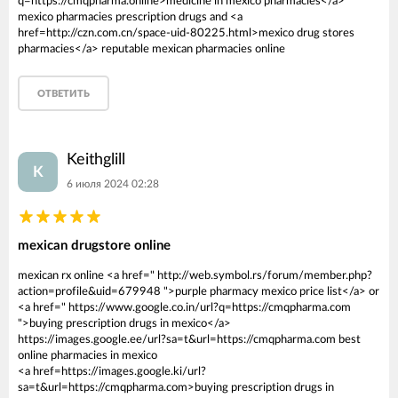
q=https://cmqpharma.online>medicine in mexico pharmacies</a>
mexico pharmacies prescription drugs and <a
href=http://czn.com.cn/space-uid-80225.html>mexico drug stores
pharmacies</a> reputable mexican pharmacies online
ОТВЕТИТЬ
Keithglill
K
6 июля 2024 02:28
mexican drugstore online
mexican rx online <a href=" http://web.symbol.rs/forum/member.php?
action=profile&uid=679948 ">purple pharmacy mexico price list</a> or
<a href=" https://www.google.co.in/url?q=https://cmqpharma.com
">buying prescription drugs in mexico</a>
https://images.google.ee/url?sa=t&url=https://cmqpharma.com best
online pharmacies in mexico
<a href=https://images.google.ki/url?
sa=t&url=https://cmqpharma.com>buying prescription drugs in