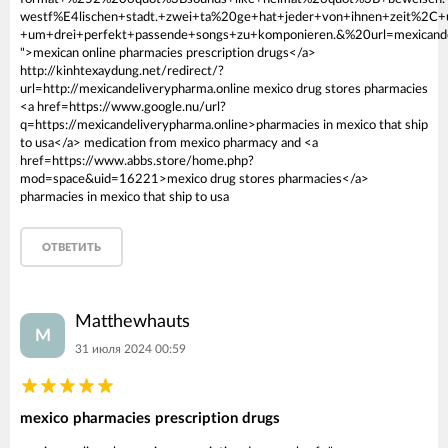
westf%E4lischen+stadt.+zwei+ta%20ge+hat+jeder+von+ihnen+zeit%2C
+um+drei+perfekt+passende+songs+zu+komponieren.&%20url=mexicand
">mexican online pharmacies prescription drugs</a>
http://kinhtexaydung.net/redirect/?
url=http://mexicandeliverypharma.online mexico drug stores pharmacies
<a href=https://www.google.nu/url?
q=https://mexicandeliverypharma.online>pharmacies in mexico that ship
to usa</a> medication from mexico pharmacy and <a
href=https://www.abbs.store/home.php?
mod=space&uid=16221>mexico drug stores pharmacies</a>
pharmacies in mexico that ship to usa
ОТВЕТИТЬ
Matthewhauts
M
31 июля 2024 00:59
mexico pharmacies prescription drugs