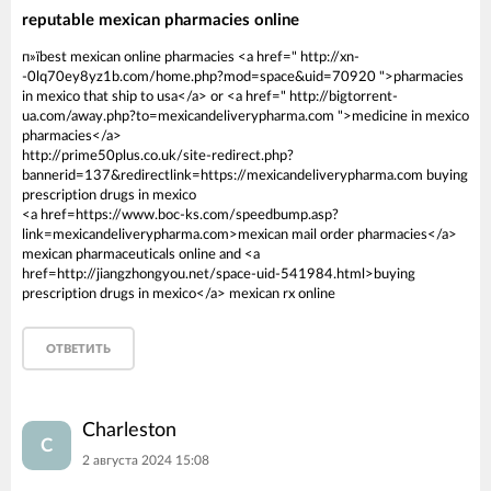
reputable mexican pharmacies online
п»їbest mexican online pharmacies <a href=" http://xn-
-0lq70ey8yz1b.com/home.php?mod=space&uid=70920 ">pharmacies
in mexico that ship to usa</a> or <a href=" http://bigtorrent-
ua.com/away.php?to=mexicandeliverypharma.com ">medicine in mexico
pharmacies</a>
http://prime50plus.co.uk/site-redirect.php?
bannerid=137&redirectlink=https://mexicandeliverypharma.com buying
prescription drugs in mexico
<a href=https://www.boc-ks.com/speedbump.asp?
link=mexicandeliverypharma.com>mexican mail order pharmacies</a>
mexican pharmaceuticals online and <a
href=http://jiangzhongyou.net/space-uid-541984.html>buying
prescription drugs in mexico</a> mexican rx online
ОТВЕТИТЬ
Charleston
C
2 августа 2024 15:08