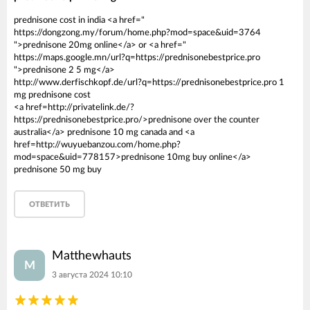
prednisone cost in india <a href="
https://dongzong.my/forum/home.php?mod=space&uid=3764
">prednisone 20mg online</a> or <a href="
https://maps.google.mn/url?q=https://prednisonebestprice.pro
">prednisone 2 5 mg</a>
http://www.derfischkopf.de/url?q=https://prednisonebestprice.pro 1
mg prednisone cost
<a href=http://privatelink.de/?
https://prednisonebestprice.pro/>prednisone over the counter
australia</a> prednisone 10 mg canada and <a
href=http://wuyuebanzou.com/home.php?
mod=space&uid=778157>prednisone 10mg buy online</a>
prednisone 50 mg buy
ОТВЕТИТЬ
Matthewhauts
M
3 августа 2024 10:10