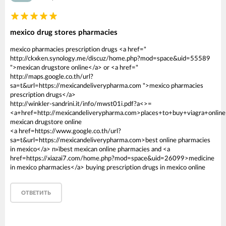
mexico drug stores pharmacies
mexico pharmacies prescription drugs <a href="
http://ckxken.synology.me/discuz/home.php?mod=space&uid=55589
">mexican drugstore online</a> or <a href="
http://maps.google.co.th/url?
sa=t&url=https://mexicandeliverypharma.com ">mexico pharmacies
prescription drugs</a>
http://winkler-sandrini.it/info/mwst01i.pdf?a<>=
<a+href=http://mexicandeliverypharma.com>places+to+buy+viagra+onlin
mexican drugstore online
<a href=https://www.google.co.th/url?
sa=t&url=https://mexicandeliverypharma.com>best online pharmacies
in mexico</a> п»їbest mexican online pharmacies and <a
href=https://xiazai7.com/home.php?mod=space&uid=26099>medicine
in mexico pharmacies</a> buying prescription drugs in mexico online
ОТВЕТИТЬ