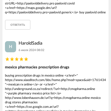
strURL=http://paxloviddelivery.pro paxlovid covid
<a href=https://maps.google.dm/url?
q=https://paxloviddelivery.pro>paxlovid generic</a> buy paxlovid online
ОТВЕТИТЬ
HaroldSadia
H
6 июля 2024 08:02
mexico pharmacies prescription drugs
buying prescription drugs in mexico online <a href="
https://www.xiaoditech.com/bbs/home.php?mod=space&uid=1761434
">mexican rx online</a> or <a href="
http://underground.co.za/redirect/?url=http://cmqpharma.online
">purple pharmacy mexico price list</a>
http://www.lobenhausen.de/url?q=https://cmqpharma.online mexico
drug stores pharmacies
<a href=https://cse.google.com.ar/url?