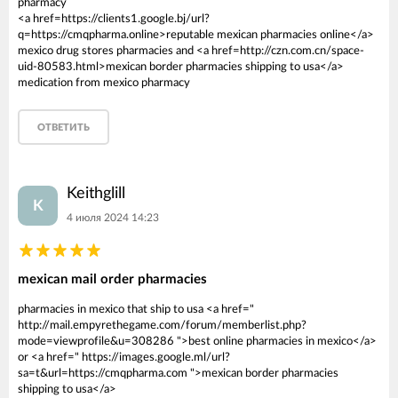
pharmacy
<a href=https://clients1.google.bj/url?
q=https://cmqpharma.online>reputable mexican pharmacies online</a>
mexico drug stores pharmacies and <a href=http://czn.com.cn/space-
uid-80583.html>mexican border pharmacies shipping to usa</a>
medication from mexico pharmacy
ОТВЕТИТЬ
Keithglill
K
4 июля 2024 14:23
mexican mail order pharmacies
pharmacies in mexico that ship to usa <a href="
http://mail.empyrethegame.com/forum/memberlist.php?
mode=viewprofile&u=308286 ">best online pharmacies in mexico</a>
or <a href=" https://images.google.ml/url?
sa=t&url=https://cmqpharma.com ">mexican border pharmacies
shipping to usa</a>