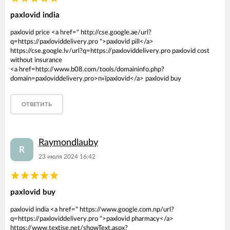
paxlovid india
paxlovid price <a href=" http://cse.google.ae/url?
q=https://paxloviddelivery.pro ">paxlovid pill</a>
https://cse.google.lv/url?q=https://paxloviddelivery.pro paxlovid cost
without insurance
<a href=http://www.b08.com/tools/domaininfo.php?
domain=paxloviddelivery.pro>п»їpaxlovid</a> paxlovid buy
ОТВЕТИТЬ
Raymondlauby
R
23 июля 2024 16:42
paxlovid buy
paxlovid india <a href=" https://www.google.com.np/url?
q=https://paxloviddelivery.pro ">paxlovid pharmacy</a>
https://www.textise.net/showText.aspx?