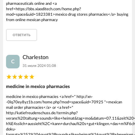
pharmaceuticals online and <a
href=https://bbs.xiaoditech.com/home.php?
mod=space&uid=1823381>mexico drug stores pharmacies</a> buying
from online mexican pharmacy
ОТВЕТИТЬ
Charleston
C
31 июля 2024 01:08
medicine in mexico pharmacies
medicine in mexico pharmacies <a href=" http://xn-
-0lq70ey8yz1b.com/home.php?mod=space&uid=70925 ">mexican
mail order pharmacies</a> or <a href="
http://katiefreudenschuss.de/termin.php?
verans%20taltung=sounds+like+heimat&tag=mo&datum=07.11&zeit%2
h%E4sslich+aussieht%2C+kann+durchau%20s+gut+klingen.+das+m%F6c
doku-
format+%252%206quot%3Bsounds+like+heimat%26quot%3B+beweisen.+mo