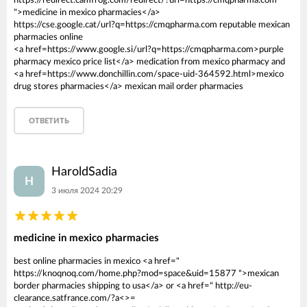
https://redirect.camfrog.com/redirect/?url=https://cmqpharma.com
">medicine in mexico pharmacies</a>
https://cse.google.cat/url?q=https://cmqpharma.com reputable mexican
pharmacies online
<a href=https://www.google.si/url?q=https://cmqpharma.com>purple
pharmacy mexico price list</a> medication from mexico pharmacy and
<a href=https://www.donchillin.com/space-uid-364592.html>mexico
drug stores pharmacies</a> mexican mail order pharmacies
ОТВЕТИТЬ
HaroldSadia
H
3 июля 2024 20:29
medicine in mexico pharmacies
best online pharmacies in mexico <a href="
https://knoqnoq.com/home.php?mod=space&uid=15877 ">mexican
border pharmacies shipping to usa</a> or <a href=" http://eu-
clearance.satfrance.com/?a<>=