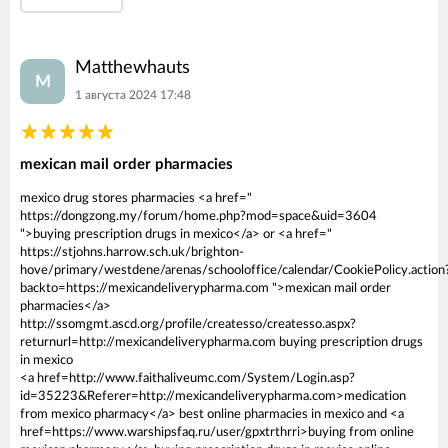
Matthewhauts
M
1 августа 2024 17:48
mexican mail order pharmacies
mexico drug stores pharmacies <a href="
https://dongzong.my/forum/home.php?mod=space&uid=3604
">buying prescription drugs in mexico</a> or <a href="
https://stjohns.harrow.sch.uk/brighton-
hove/primary/westdene/arenas/schooloffice/calendar/CookiePolicy.action
backto=https://mexicandeliverypharma.com ">mexican mail order
pharmacies</a>
http://ssomgmt.ascd.org/profile/createsso/createsso.aspx?
returnurl=http://mexicandeliverypharma.com buying prescription drugs
in mexico
<a href=http://www.faithaliveumc.com/System/Login.asp?
id=35223&Referer=http://mexicandeliverypharma.com>medication
from mexico pharmacy</a> best online pharmacies in mexico and <a
href=https://www.warshipsfaq.ru/user/gpxtrthrri>buying from online