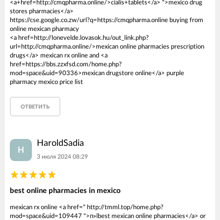
<a+href=http://cmqpharma.online/>cialis+tablets</a> ">mexico drug
stores pharmacies</a>
https://cse.google.co.zw/url?q=https://cmqpharma.online buying from
online mexican pharmacy
<a href=http://lonevelde.lovasok.hu/out_link.php?
url=http://cmqpharma.online/>mexican online pharmacies prescription
drugs</a> mexican rx online and <a
href=https://bbs.zzxfsd.com/home.php?
mod=space&uid=90336>mexican drugstore online</a> purple
pharmacy mexico price list
ОТВЕТИТЬ
HaroldSadia
H
3 июля 2024 08:29
best online pharmacies in mexico
mexican rx online <a href=" http://tmml.top/home.php?
mod=space&uid=109447 ">п»їbest mexican online pharmacies</a> or