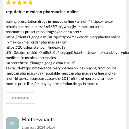
reputable mexican pharmacies online
buying prescription drugs in mexico online <a href=" https://forex-
bitcoin.com/members/364857-pjgwxopjly ">mexican online
pharmacies prescription drugs</a> or <a href="
https://clients1.google.ml/url?q=https://mexicandeliverypharma.online
">mexican mail order pharmacies</a>
https://20.usleallster.com/index/d1?
diff=0&utm_clickid=0m8k8s0c4ckgsgg0&aurl=https://mexicandeliverypha
medicine in mexico pharmacies
<a href=https://images.google.com.cu/url?
sa=t&url=https://mexicandeliverypharma.online>buying from online
mexican pharmacy</a> reputable mexican pharmacies online and <a
href=http://czn.com.cn/space-uid-101468.html>purple pharmacy
mexico price list</a> buying prescription drugs in mexico
ОТВЕТИТЬ
Matthewhauts
M
2 августа 2024 14:14