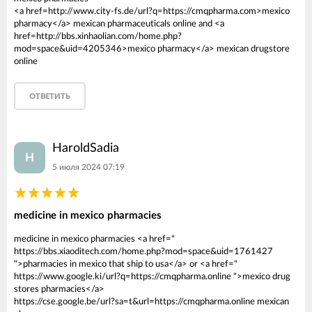
<a href=http://www.city-fs.de/url?q=https://cmqpharma.com>mexico
pharmacy</a> mexican pharmaceuticals online and <a
href=http://bbs.xinhaolian.com/home.php?
mod=space&uid=4205346>mexico pharmacy</a> mexican drugstore
online
ОТВЕТИТЬ
HaroldSadia
H
5 июля 2024 07:19
medicine in mexico pharmacies
medicine in mexico pharmacies <a href="
https://bbs.xiaoditech.com/home.php?mod=space&uid=1761427
">pharmacies in mexico that ship to usa</a> or <a href="
https://www.google.ki/url?q=https://cmqpharma.online ">mexico drug
stores pharmacies</a>
https://cse.google.be/url?sa=t&url=https://cmqpharma.online mexican