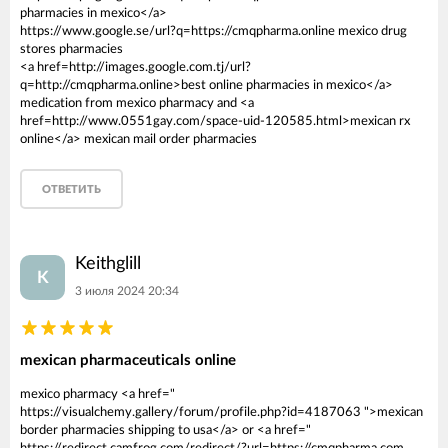
pharmacies in mexico</a>
https://www.google.se/url?q=https://cmqpharma.online mexico drug
stores pharmacies
<a href=http://images.google.com.tj/url?
q=http://cmqpharma.online>best online pharmacies in mexico</a>
medication from mexico pharmacy and <a
href=http://www.0551gay.com/space-uid-120585.html>mexican rx
online</a> mexican mail order pharmacies
ОТВЕТИТЬ
Keithglill
K
3 июля 2024 20:34
mexican pharmaceuticals online
mexico pharmacy <a href="
https://visualchemy.gallery/forum/profile.php?id=4187063 ">mexican
border pharmacies shipping to usa</a> or <a href="