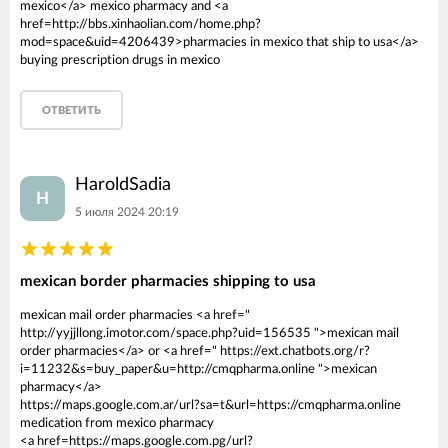
mexico</a> mexico pharmacy and <a
href=http://bbs.xinhaolian.com/home.php?
mod=space&uid=4206439>pharmacies in mexico that ship to usa</a>
buying prescription drugs in mexico
ОТВЕТИТЬ
HaroldSadia
H
5 июля 2024 20:19
mexican border pharmacies shipping to usa
mexican mail order pharmacies <a href="
http://yyjjllong.imotor.com/space.php?uid=156535 ">mexican mail
order pharmacies</a> or <a href=" https://ext.chatbots.org/r?
i=11232&s=buy_paper&u=http://cmqpharma.online ">mexican
pharmacy</a>
https://maps.google.com.ar/url?sa=t&url=https://cmqpharma.online
medication from mexico pharmacy
<a href=https://maps.google.com.pg/url?