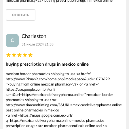
mexican pharmacy</a> buying prescription drugs in mexico online
ОТВЕТИТЬ
Charleston
C
31 июля 2024 21:38
buying prescription drugs in mexico online
mexican border pharmacies shipping to usa <a href="
http://www.9kuan9.com/home.php?mod=space&uid=1073629
">buying from online mexican pharmacy</a> or <a href="
https://cse.google.com.bh/url?
sa=t&url=https://mexicandeliverypharma.online ">mexican border
pharmacies shipping to usa</a>
http://www.timeandtiming.com/?&URL=mexicandeliverypharma.online
best online pharmacies in mexico
<a href=https://maps.google.com.ec/url?
q=https://mexicandeliverypharma.online>mexico pharmacies
prescription drugs</a> mexican pharmaceuticals online and <a