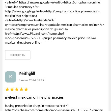
<a href=" https://images.google.vu/url?q=https://cmqpharma.online
">mexico pharmacy</a>
http://www.google.gy/url?q=http://cmqpharma.online pharmacies in
mexico that ship to usa
<a href=http://www.livebar.de/url?
q=https://cmqpharma.online>reputable mexican pharmacies online</a>
mexico pharmacies prescription drugs and <a
href=http://www.9kuan9.com/home.php?
mod=space&uid=896880>purple pharmacy mexico price list</a>
mexican drugstore online
ОТВЕТИТЬ
Keithglill
K
3 июля 2024 02:27
п»їbest mexican online pharmacies
buying prescription drugs in mexico <a href="
http://bbs.cheaa.com/home.php?mod=space&uid=3153228 ">buying