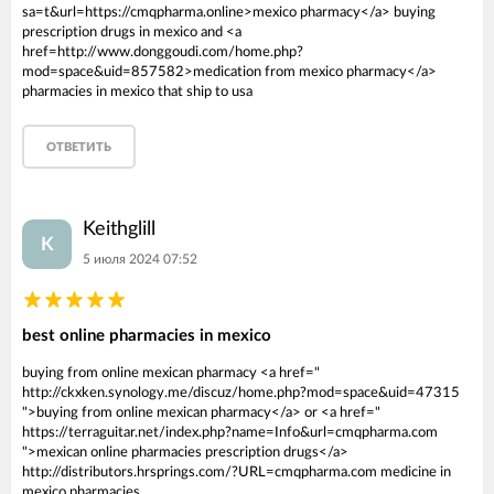
sa=t&url=https://cmqpharma.online>mexico pharmacy</a> buying
prescription drugs in mexico and <a
href=http://www.donggoudi.com/home.php?
mod=space&uid=857582>medication from mexico pharmacy</a>
pharmacies in mexico that ship to usa
ОТВЕТИТЬ
Keithglill
K
5 июля 2024 07:52
best online pharmacies in mexico
buying from online mexican pharmacy <a href="
http://ckxken.synology.me/discuz/home.php?mod=space&uid=47315
">buying from online mexican pharmacy</a> or <a href="
https://terraguitar.net/index.php?name=Info&url=cmqpharma.com
">mexican online pharmacies prescription drugs</a>
http://distributors.hrsprings.com/?URL=cmqpharma.com medicine in
mexico pharmacies