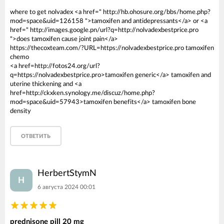
where to get nolvadex <a href=" http://hb.ohosure.org/bbs/home.php?
mod=space&uid=126158 ">tamoxifen and antidepressants</a> or <a
href=" http://images.google.pn/url?q=http://nolvadexbestprice.pro
">does tamoxifen cause joint pain</a>
https://thecoxteam.com/?URL=https://nolvadexbestprice.pro tamoxifen
chemo
<a href=http://fotos24.org/url?
q=https://nolvadexbestprice.pro>tamoxifen generic</a> tamoxifen and
uterine thickening and <a
href=http://ckxken.synology.me/discuz/home.php?
mod=space&uid=57943>tamoxifen benefits</a> tamoxifen bone
density
ОТВЕТИТЬ
HerbertStymN
H
6 августа 2024 00:01
prednisone pill 20 mg