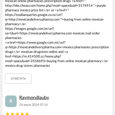
mexican online pharmacies prescription drugs <a href="
http://bbs.cheaa.com/home.php?mod=space&uid=3174914 ">purple
pharmacy mexico price list</a> or <a href="
https://toolbarqueries.google.co.nz/url?
q=http://mexicandeliverypharma.com ">buying from online mexican
pharmacy</a>
https://images.google.com.br/url?
sa=t&url=https://mexicandeliverypharma.com mexican mail order
pharmacies
<a href=https://www.google.com.mt/url?
q=https://mexicandeliverypharma.com>mexico pharmacies prescription
drugs</a> mexican drugstore online and <a
href=https://m.414500.cc/home.php?
mod=space&uid=3558693>buying from online mexican pharmacy</a>
mexico drug stores pharmacies
ОТВЕТИТЬ
Raymondlauby
R
24 июля 2024 07:14