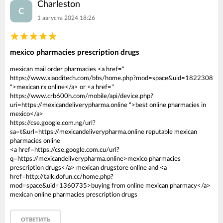
Charleston
C
1 августа 2024 18:26
mexico pharmacies prescription drugs
mexican mail order pharmacies <a href="
https://www.xiaoditech.com/bbs/home.php?mod=space&uid=1822308
">mexican rx online</a> or <a href="
https://www.crb600h.com/mobile/api/device.php?
uri=https://mexicandeliverypharma.online ">best online pharmacies in
mexico</a>
https://cse.google.com.ng/url?
sa=t&url=https://mexicandeliverypharma.online reputable mexican
pharmacies online
<a href=https://cse.google.com.cu/url?
q=https://mexicandeliverypharma.online>mexico pharmacies
prescription drugs</a> mexican drugstore online and <a
href=http://talk.dofun.cc/home.php?
mod=space&uid=1360735>buying from online mexican pharmacy</a>
mexican online pharmacies prescription drugs
ОТВЕТИТЬ